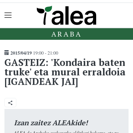
ARABA
2015/04/19
19:00 - 21:00
GASTEIZ: 'Kondaira baten
truke' eta mural erraldoia
[IGANDEAK JAI]
Izan zaitez ALEAkide!
ALEA da Arabako euskarazko aldizkari bakarra, eta zu