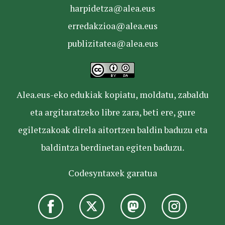
harpidetza@alea.eus
erredakzioa@alea.eus
publizitatea@alea.eus
Alea.eus-eko edukiak kopiatu, moldatu, zabaldu
eta argitaratzeko libre zara, beti ere, gure
egiletzakoak direla aitortzen baldin baduzu eta
baldintza berdinetan egiten baduzu.
Codesyntaxek garatua