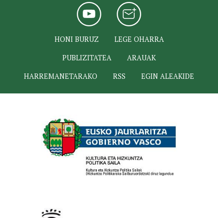
HONI BURUZ
LEGE OHARRA
PUBLIZITATEA
ARAUAK
HARREMANETARAKO
RSS
EGIN ALEAKIDE