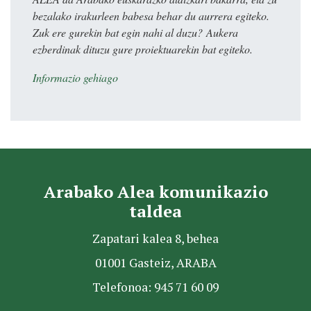
bezalako irakurleen babesa behar du aurrera egiteko.
Zuk ere gurekin bat egin nahi al duzu? Aukera
ezberdinak dituzu gure proiektuarekin bat egiteko.
Informazio gehiago
Arabako Alea komunikazio
taldea
Zapatari kalea 8, behea
01001 Gasteiz, ARABA
Telefonoa: 945 71 60 09