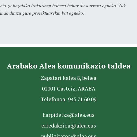
ta zu bezalako irakurleen babesa behar du aurrera egiteko. Zuk
nak dituzu gure proiektuarekin bat egiteko.
Arabako Alea komunikazio taldea
Zapatari kalea 8, behea
01001 Gasteiz, ARABA
Telefonoa: 945 71 60 09
harpidetza@alea.eus
erredakzioa@alea.eus
publizitatea@alea.eus