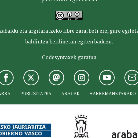
baldu eta argitaratzeko libre zara, beti ere, gure egile
baldintza berdinetan egiten baduzu.
Codesyntaxek garatua
ARRA
PUBLIZITATEA
ARAUAK
HARREMANETARAKO