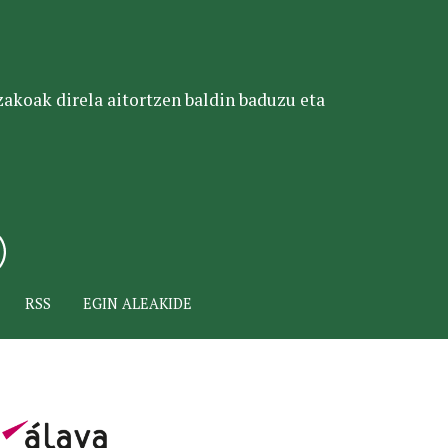
tzakoak direla aitortzen baldin baduzu eta
RSS
EGIN ALEAKIDE