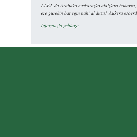
ALEA da Arabako euskarazko aldizkari bakarra, e
ere gurekin bat egin nahi al duzu? Aukera ezberdi
Informazio gehiago