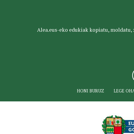
Alea.eus-eko edukiak kopiatu, moldatu, za
HONI BURUZ
LEGE OH