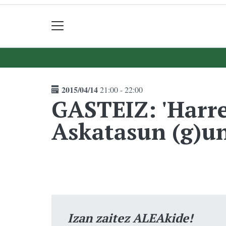
2015/04/14
21:00 - 22:00
GASTEIZ: 'Harr
Askatasun (g)un
Izan zaitez ALEAkide!