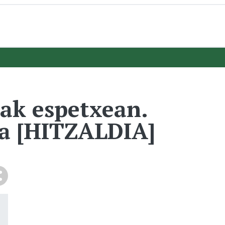
ak espetxean.
ia [HITZALDIA]