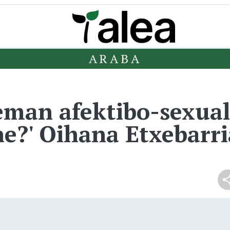
ARABA
eman afektibo-sexual
e?' Oihana Etxebarr