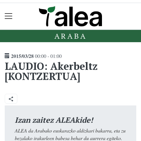
ARABA
2015/03/28
00:00 - 01:00
LAUDIO: Akerbeltz
[KONTZERTUA]
Izan zaitez ALEAkide!
ALEA da Arabako euskarazko aldizkari bakarra, eta zu
bezalako irakurleen babesa behar du aurrera egiteko.