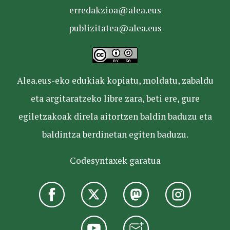
erredakzioa@alea.eus
publizitatea@alea.eus
Alea.eus-eko edukiak kopiatu, moldatu, zabaldu
eta argitaratzeko libre zara, beti ere, gure
egiletzakoak direla aitortzen baldin baduzu eta
baldintza berdinetan egiten baduzu.
Codesyntaxek garatua