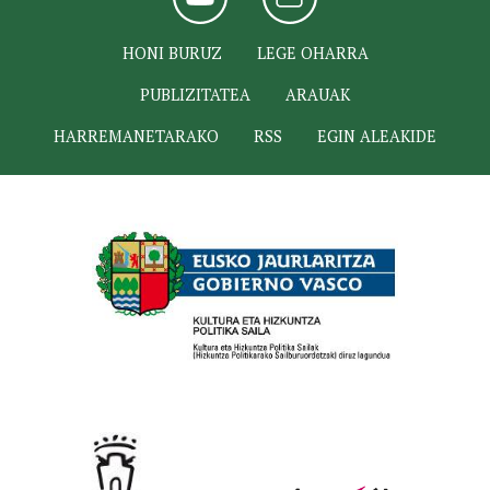
HONI BURUZ
LEGE OHARRA
PUBLIZITATEA
ARAUAK
HARREMANETARAKO
RSS
EGIN ALEAKIDE