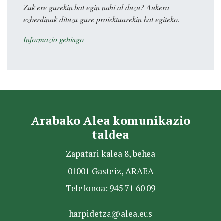
Zuk ere gurekin bat egin nahi al duzu? Aukera
ezberdinak dituzu gure proiektuarekin bat egiteko.
Informazio gehiago
Arabako Alea komunikazio
taldea
Zapatari kalea 8, behea
01001 Gasteiz, ARABA
Telefonoa: 945 71 60 09
harpidetza@alea.eus