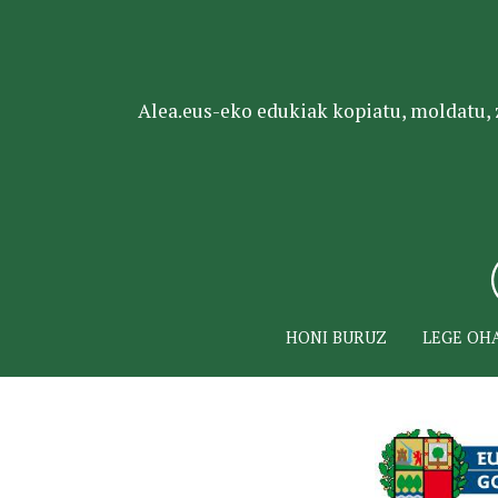
Alea.eus-eko edukiak kopiatu, moldatu, za
HONI BURUZ
LEGE OH