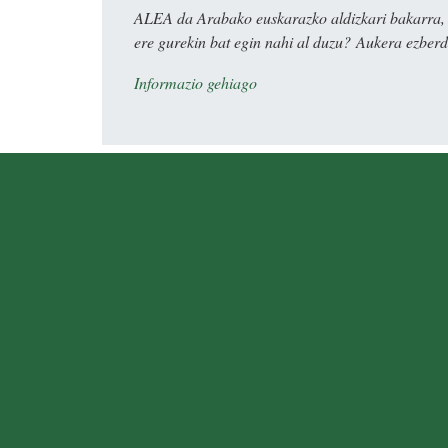
ALEA da Arabako euskarazko aldizkari bakarra, e
ere gurekin bat egin nahi al duzu? Aukera ezberdi
Informazio gehiago