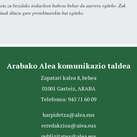
ta zu bezalako irakurleen babesa behar du aurrera egiteko. Zuk
nak dituzu gure proiektuarekin bat egiteko.
Arabako Alea komunikazio taldea
Zapatari kalea 8, behea
01001 Gasteiz, ARABA
Telefonoa: 945 71 60 09
harpidetza@alea.eus
erredakzioa@alea.eus
publizitatea@alea.eus