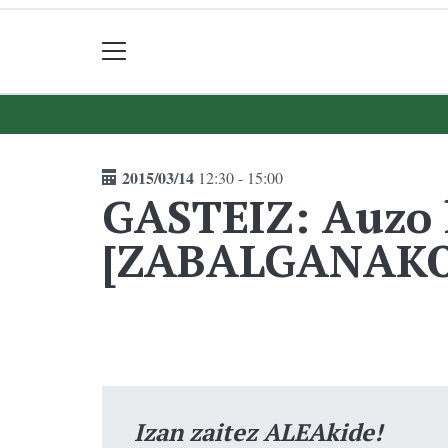
2015/03/14
12:30 - 15:00
GASTEIZ: Auzo k
[ZABALGANAKO
Izan zaitez ALEAkide!