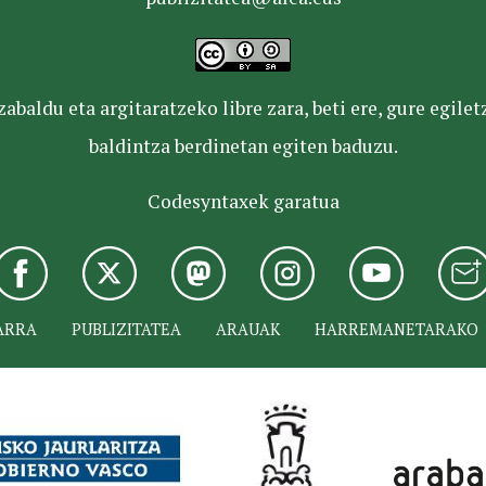
baldu eta argitaratzeko libre zara, beti ere, gure egile
baldintza berdinetan egiten baduzu.
Codesyntaxek garatua
ARRA
PUBLIZITATEA
ARAUAK
HARREMANETARAKO