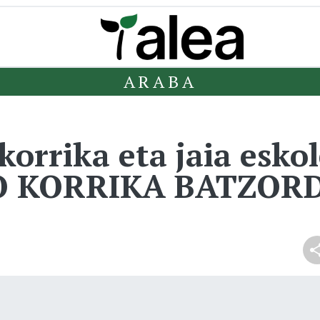
ARABA
orrika eta jaia esko
 KORRIKA BATZORD