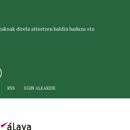
tzakoak direla aitortzen baldin baduzu eta
RSS
EGIN ALEAKIDE