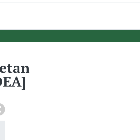
letan
EA]