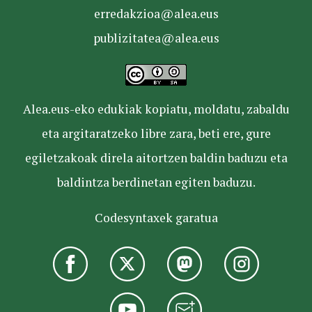
erredakzioa@alea.eus
publizitatea@alea.eus
Alea.eus-eko edukiak kopiatu, moldatu, zabaldu
eta argitaratzeko libre zara, beti ere, gure
egiletzakoak direla aitortzen baldin baduzu eta
baldintza berdinetan egiten baduzu.
Codesyntaxek garatua