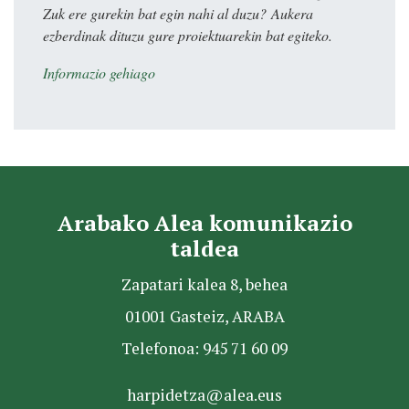
Zuk ere gurekin bat egin nahi al duzu? Aukera
ezberdinak dituzu gure proiektuarekin bat egiteko.
Informazio gehiago
Arabako Alea komunikazio
taldea
Zapatari kalea 8, behea
01001 Gasteiz, ARABA
Telefonoa: 945 71 60 09
harpidetza@alea.eus