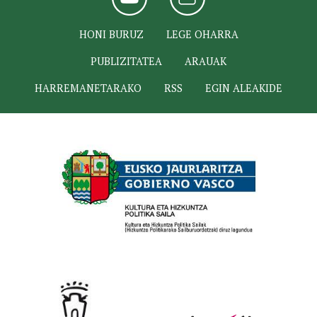
HONI BURUZ
LEGE OHARRA
PUBLIZITATEA
ARAUAK
HARREMANETARAKO
RSS
EGIN ALEAKIDE