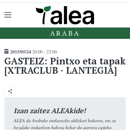
ARABA
2015/05/24
20:00 - 22:00
GASTEIZ: Pintxo eta tapak
[XTRACLUB · LANTEGIA]
Izan zaitez ALEAkide!
ALEA da Arabako euskarazko aldizkari bakarra, eta zu
bezalako irakurleen babesa behar du aurrera egiteko.