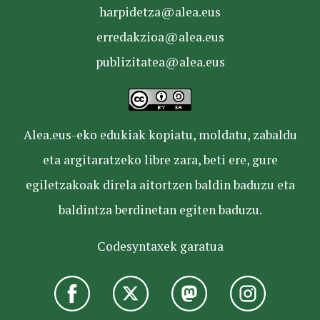
harpidetza@alea.eus
erredakzioa@alea.eus
publizitatea@alea.eus
Alea.eus-eko edukiak kopiatu, moldatu, zabaldu
eta argitaratzeko libre zara, beti ere, gure
egiletzakoak direla aitortzen baldin baduzu eta
baldintza berdinetan egiten baduzu.
Codesyntaxek garatua