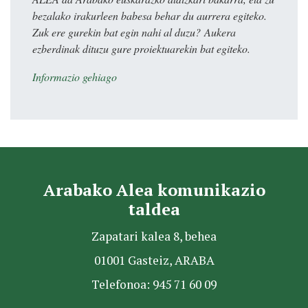
bezalako irakurleen babesa behar du aurrera egiteko.
Zuk ere gurekin bat egin nahi al duzu? Aukera
ezberdinak dituzu gure proiektuarekin bat egiteko.
Informazio gehiago
Arabako Alea komunikazio
taldea
Zapatari kalea 8, behea
01001 Gasteiz, ARABA
Telefonoa: 945 71 60 09