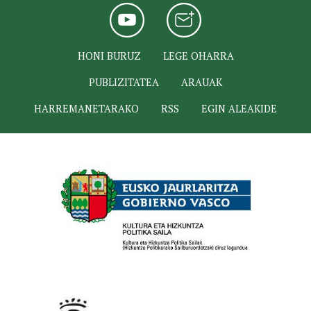
HONI BURUZ
LEGE OHARRA
PUBLIZITATEA
ARAUAK
HARREMANETARAKO
RSS
EGIN ALEAKIDE