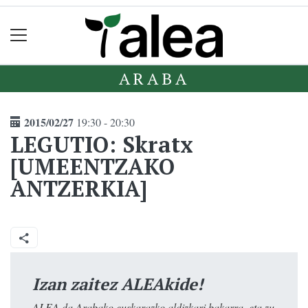
ARABA
2015/02/27
19:30 - 20:30
LEGUTIO: Skratx
[UMEENTZAKO
ANTZERKIA]
Izan zaitez ALEAkide!
ALEA da Arabako euskarazko aldizkari bakarra, eta zu