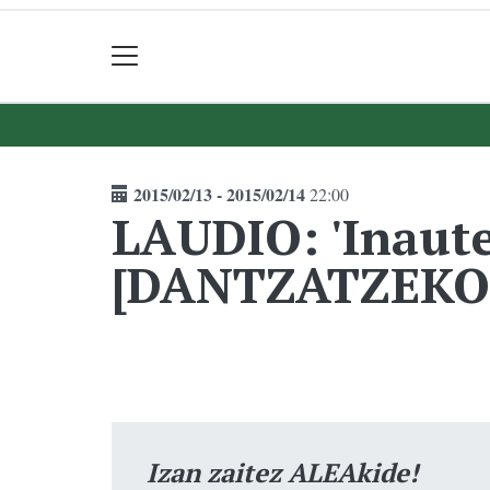
2015/02/13 - 2015/02/14
22:00
LAUDIO: 'Inaute
[DANTZATZEKO
Izan zaitez ALEAkide!