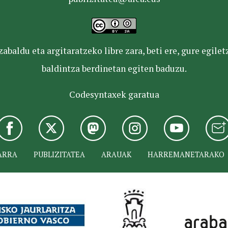
baldu eta argitaratzeko libre zara, beti ere, gure egile
baldintza berdinetan egiten baduzu.
Codesyntaxek garatua
ARRA
PUBLIZITATEA
ARAUAK
HARREMANETARAKO