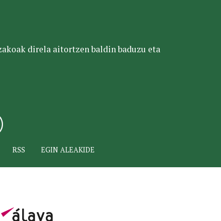
tzakoak direla aitortzen baldin baduzu eta
RSS
EGIN ALEAKIDE