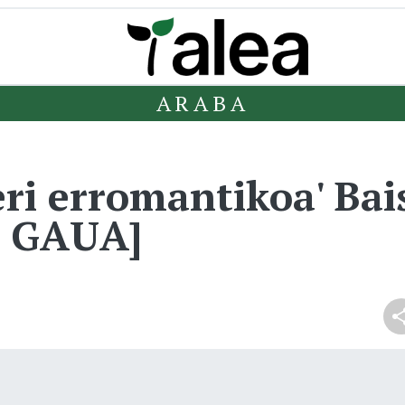
ARABA
ri erromantikoa' Bais
 GAUA]