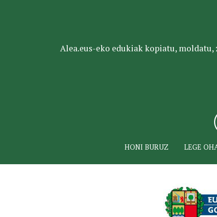
Alea.eus-eko edukiak kopiatu, moldatu, za
HONI BURUZ
LEGE OH