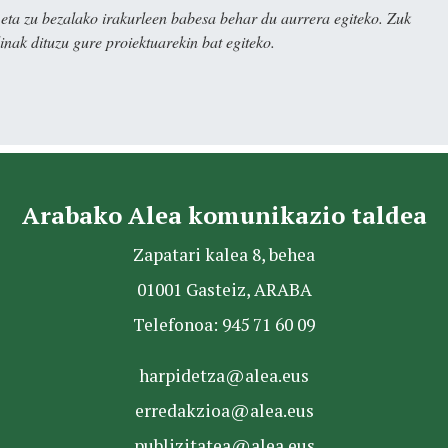
ta zu bezalako irakurleen babesa behar du aurrera egiteko. Zuk
nak dituzu gure proiektuarekin bat egiteko.
Arabako Alea komunikazio taldea
Zapatari kalea 8, behea
01001 Gasteiz, ARABA
Telefonoa: 945 71 60 09
harpidetza@alea.eus
erredakzioa@alea.eus
publizitatea@alea.eus