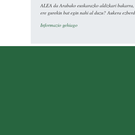
ALEA da Arabako euskarazko aldizkari bakarra, e
ere gurekin bat egin nahi al duzu? Aukera ezberdi
Informazio gehiago