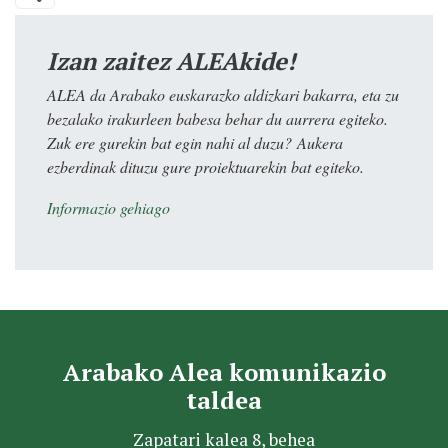
Izan zaitez ALEAkide!
ALEA da Arabako euskarazko aldizkari bakarra, eta zu
bezalako irakurleen babesa behar du aurrera egiteko.
Zuk ere gurekin bat egin nahi al duzu? Aukera
ezberdinak dituzu gure proiektuarekin bat egiteko.
Informazio gehiago
Arabako Alea komunikazio
taldea
Zapatari kalea 8, behea