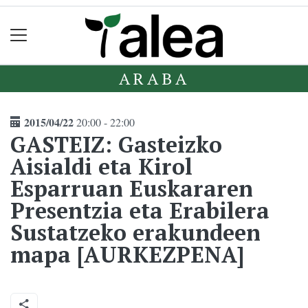
ARABA
2015/04/22
20:00 - 22:00
GASTEIZ: Gasteizko
Aisialdi eta Kirol
Esparruan Euskararen
Presentzia eta Erabilera
Sustatzeko erakundeen
mapa [AURKEZPENA]