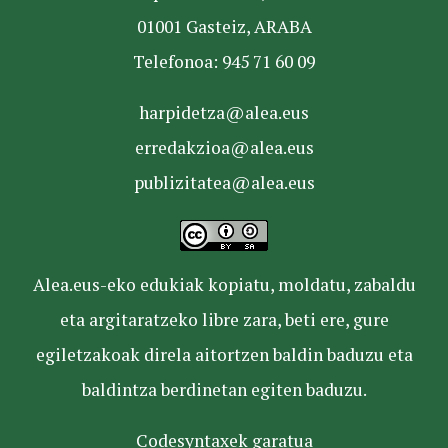
01001 Gasteiz, ARABA
Telefonoa: 945 71 60 09
harpidetza@alea.eus
erredakzioa@alea.eus
publizitatea@alea.eus
Alea.eus-eko edukiak kopiatu, moldatu, zabaldu
eta argitaratzeko libre zara, beti ere, gure
egiletzakoak direla aitortzen baldin baduzu eta
baldintza berdinetan egiten baduzu.
Codesyntaxek garatua