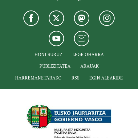
HONI BURUZ
LEGE OHARRA
PUBLIZITATEA
ARAUAK
HARREMANETARAKO
RSS
EGIN ALEAKIDE