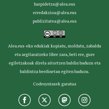
harpidetza@alea.eus
erredakzioa@alea.eus
publizitatea@alea.eus
Alea.eus-eko edukiak kopiatu, moldatu, zabaldu
eta argitaratzeko libre zara, beti ere, gure
egiletzakoak direla aitortzen baldin baduzu eta
baldintza berdinetan egiten baduzu.
Codesyntaxek garatua