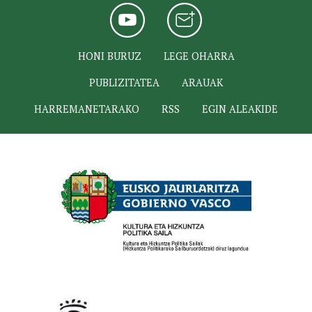
HONI BURUZ
LEGE OHARRA
PUBLIZITATEA
ARAUAK
HARREMANETARAKO
RSS
EGIN ALEAKIDE