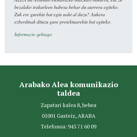
bezalako irakurleen babesa behar du aurrera egiteko.
Zuk ere gurekin bat egin nahi al duzu? Aukera
ezberdinak dituzu gure proiektuarekin bat egiteko.
Informazio gehiago
Arabako Alea komunikazio
taldea
Zapatari kalea 8, behea
01001 Gasteiz, ARABA
Telefonoa: 945 71 60 09