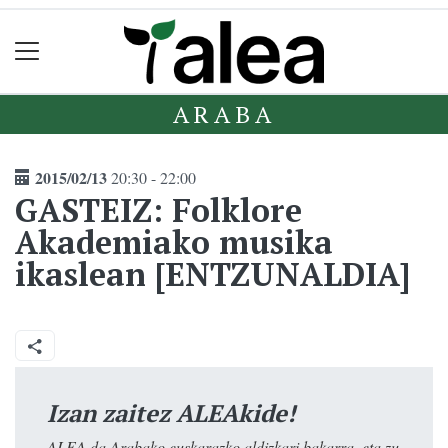
ARABA
2015/02/13
20:30 - 22:00
GASTEIZ: Folklore
Akademiako musika
ikaslean [ENTZUNALDIA]
Izan zaitez ALEAkide!
ALEA da Arabako euskarazko aldizkari bakarra, eta zu