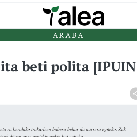
ARABA
ita beti polita [IPU
ta zu bezalako irakurleen babesa behar du aurrera egiteko. Zuk
nak dituzu gure proiektuarekin bat egiteko.