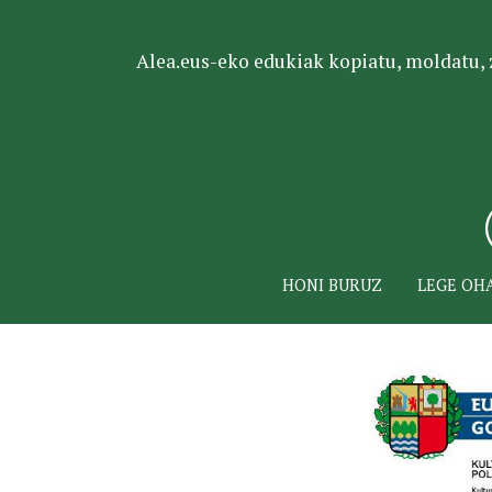
Alea.eus-eko edukiak kopiatu, moldatu, za
HONI BURUZ
LEGE OH