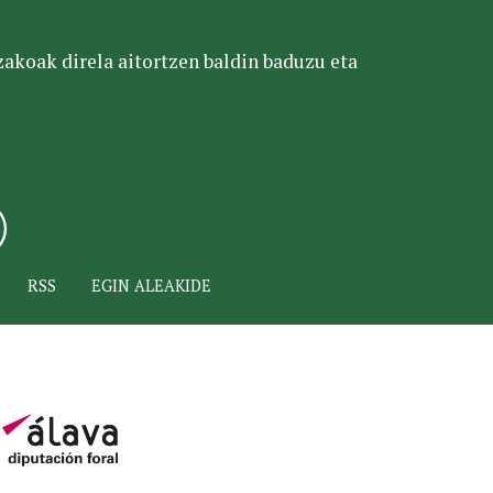
tzakoak direla aitortzen baldin baduzu eta
RSS
EGIN ALEAKIDE