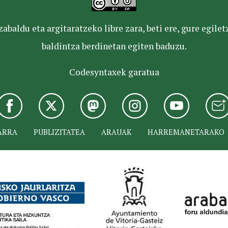
baldu eta argitaratzeko libre zara, beti ere, gure egile
baldintza berdinetan egiten baduzu.
Codesyntaxek garatua
ARRA
PUBLIZITATEA
ARAUAK
HARREMANETARAKO