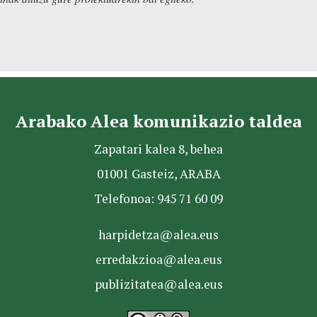
Arabako Alea komunikazio taldea
Zapatari kalea 8, behea
01001 Gasteiz, ARABA
Telefonoa: 945 71 60 09
harpidetza@alea.eus
erredakzioa@alea.eus
publizitatea@alea.eus