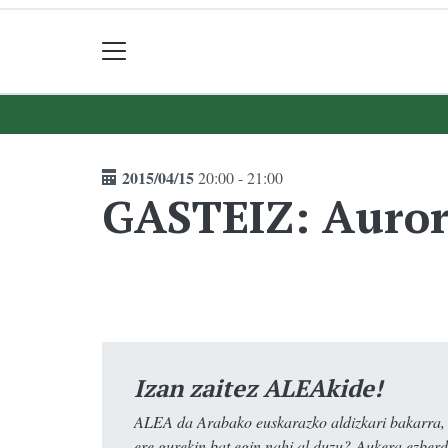
2015/04/15
20:00 - 21:00
GASTEIZ: Auror
Izan zaitez ALEAkide!
ALEA da Arabako euskarazko aldizkari bakarra, e
ere gurekin bat egin nahi al duzu? Aukera ezberdi