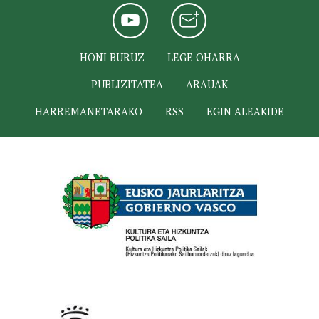
HONI BURUZ
LEGE OHARRA
PUBLIZITATEA
ARAUAK
HARREMANETARAKO
RSS
EGIN ALEAKIDE