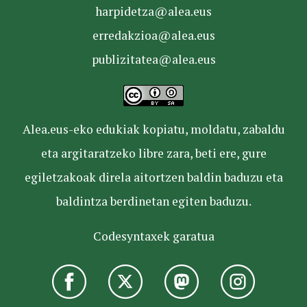
harpidetza@alea.eus
erredakzioa@alea.eus
publizitatea@alea.eus
Alea.eus-eko edukiak kopiatu, moldatu, zabaldu
eta argitaratzeko libre zara, beti ere, gure
egiletzakoak direla aitortzen baldin baduzu eta
baldintza berdinetan egiten baduzu.
Codesyntaxek garatua