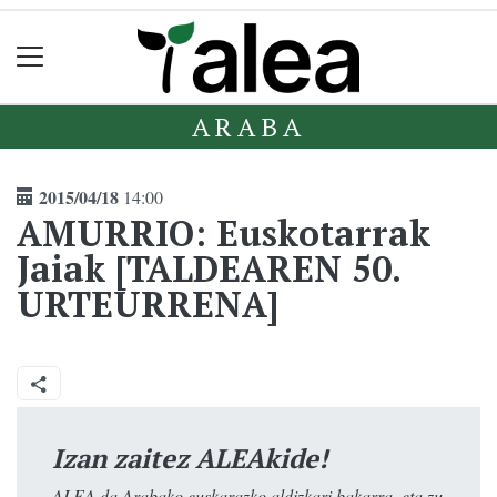
ARABA
2015/04/18
14:00
AMURRIO: Euskotarrak
Jaiak [TALDEAREN 50.
URTEURRENA]
Izan zaitez ALEAkide!
ALEA da Arabako euskarazko aldizkari bakarra, eta zu