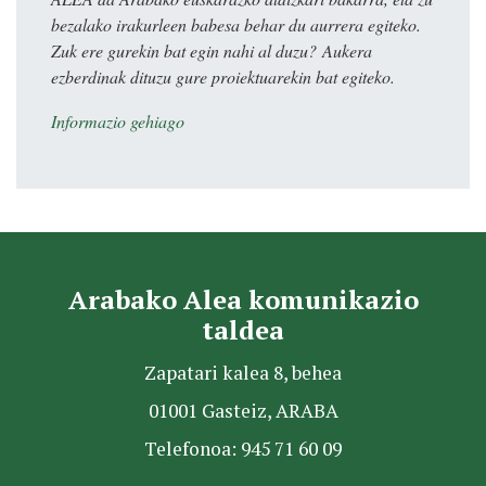
bezalako irakurleen babesa behar du aurrera egiteko.
Zuk ere gurekin bat egin nahi al duzu? Aukera
ezberdinak dituzu gure proiektuarekin bat egiteko.
Informazio gehiago
Arabako Alea komunikazio
taldea
Zapatari kalea 8, behea
01001 Gasteiz, ARABA
Telefonoa: 945 71 60 09