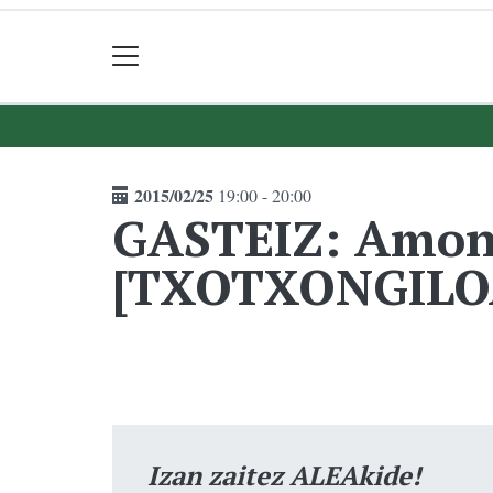
2015/02/25
19:00 - 20:00
GASTEIZ: Amona
[TXOTXONGILO
Izan zaitez ALEAkide!