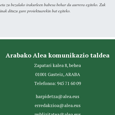
ta zu bezalako irakurleen babesa behar du aurrera egiteko. Zuk
nak dituzu gure proiektuarekin bat egiteko.
Arabako Alea komunikazio taldea
Zapatari kalea 8, behea
01001 Gasteiz, ARABA
Telefonoa: 945 71 60 09
harpidetza@alea.eus
erredakzioa@alea.eus
publizitatea@alea.eus