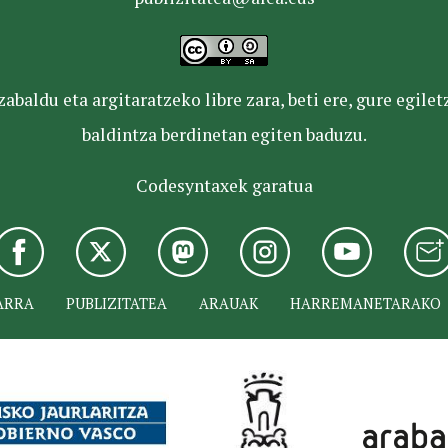
baldu eta argitaratzeko libre zara, beti ere, gure egile
baldintza berdinetan egiten baduzu.
Codesyntaxek garatua
ARRA
PUBLIZITATEA
ARAUAK
HARREMANETARAKO