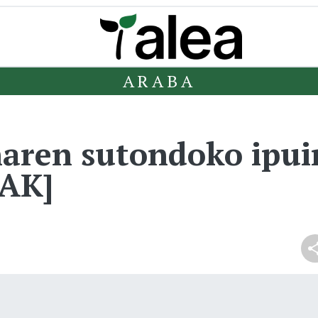
ARABA
ren sutondoko ipui
AK]