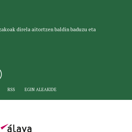
tzakoak direla aitortzen baldin baduzu eta
RSS
EGIN ALEAKIDE