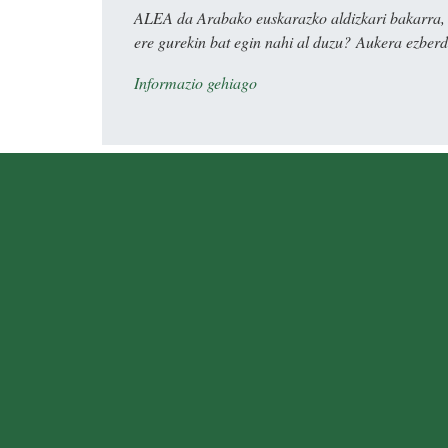
ALEA da Arabako euskarazko aldizkari bakarra, e
ere gurekin bat egin nahi al duzu? Aukera ezberdi
Informazio gehiago