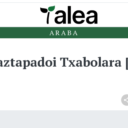
ARABA
ztapadoi Txabolar