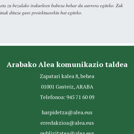
ta zu bezalako irakurleen babesa behar du aurrera egiteko. Zuk
nak dituzu gure proiektuarekin bat egiteko.
Arabako Alea komunikazio taldea
Zapatari kalea 8, behea
01001 Gasteiz, ARABA
Telefonoa: 945 71 60 09
harpidetza@alea.eus
erredakzioa@alea.eus
publizitatea@alea.eus