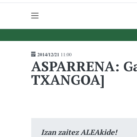
2014/12/21
11:00
ASPARRENA: Ga
TXANGOA]
Izan zaitez ALEAkide!