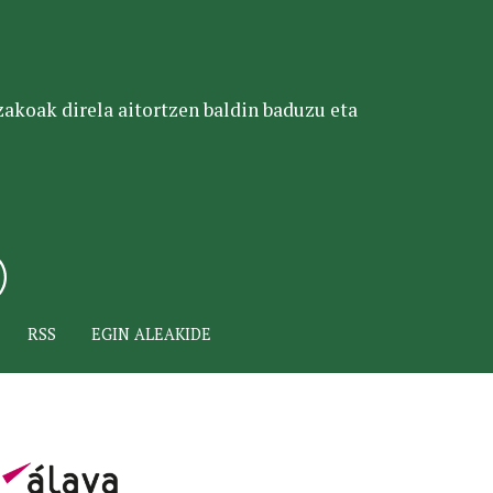
tzakoak direla aitortzen baldin baduzu eta
RSS
EGIN ALEAKIDE