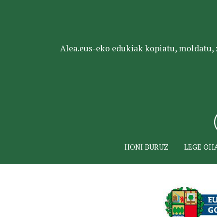
Alea.eus-eko edukiak kopiatu, moldatu, za
HONI BURUZ
LEGE OH