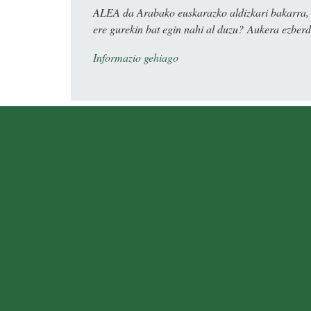
ALEA da Arabako euskarazko aldizkari bakarra, e
ere gurekin bat egin nahi al duzu? Aukera ezberdi
Informazio gehiago