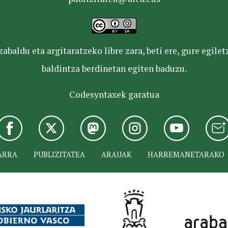
baldu eta argitaratzeko libre zara, beti ere, gure egile
baldintza berdinetan egiten baduzu.
Codesyntaxek garatua
ARRA
PUBLIZITATEA
ARAUAK
HARREMANETARAKO