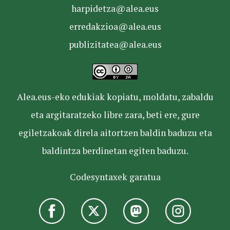
harpidetza@alea.eus
erredakzioa@alea.eus
publizitatea@alea.eus
Alea.eus-eko edukiak kopiatu, moldatu, zabaldu
eta argitaratzeko libre zara, beti ere, gure
egiletzakoak direla aitortzen baldin baduzu eta
baldintza berdinetan egiten baduzu.
Codesyntaxek garatua