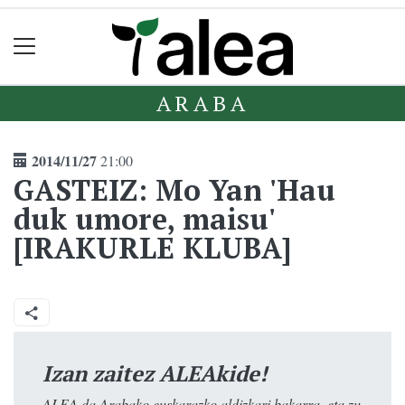
ARABA
2014/11/27
21:00
GASTEIZ: Mo Yan 'Hau
duk umore, maisu'
[IRAKURLE KLUBA]
Izan zaitez ALEAkide!
ALEA da Arabako euskarazko aldizkari bakarra, eta zu