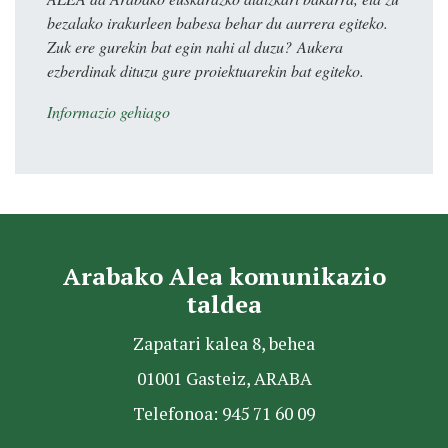
bezalako irakurleen babesa behar du aurrera egiteko.
Zuk ere gurekin bat egin nahi al duzu? Aukera
ezberdinak dituzu gure proiektuarekin bat egiteko.
Informazio gehiago
Arabako Alea komunikazio
taldea
Zapatari kalea 8, behea
01001 Gasteiz, ARABA
Telefonoa: 945 71 60 09