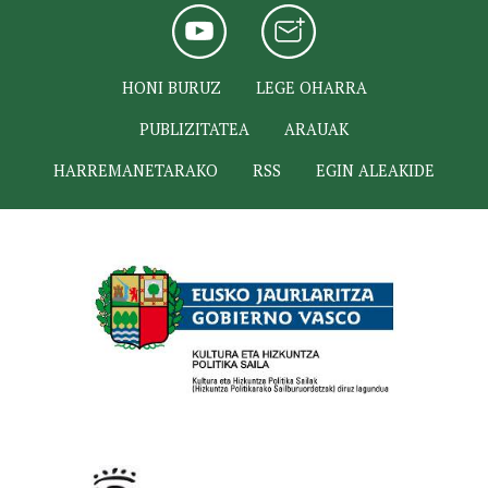
HONI BURUZ
LEGE OHARRA
PUBLIZITATEA
ARAUAK
HARREMANETARAKO
RSS
EGIN ALEAKIDE