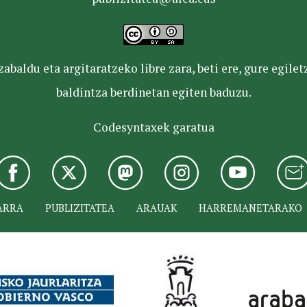
baldu eta argitaratzeko libre zara, beti ere, gure egile
baldintza berdinetan egiten baduzu.
Codesyntaxek garatua
ARRA
PUBLIZITATEA
ARAUAK
HARREMANETARAKO