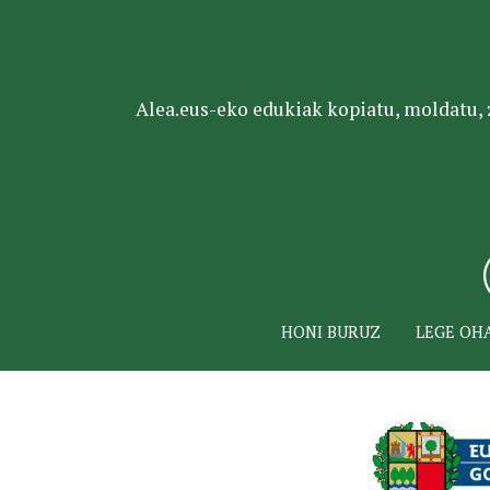
Alea.eus-eko edukiak kopiatu, moldatu, za
HONI BURUZ
LEGE OH