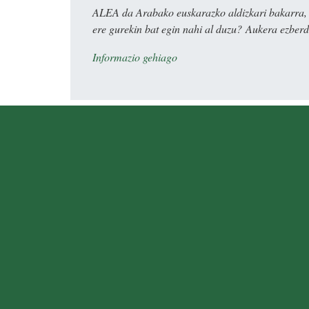
ALEA da Arabako euskarazko aldizkari bakarra, e
ere gurekin bat egin nahi al duzu? Aukera ezberdi
Informazio gehiago