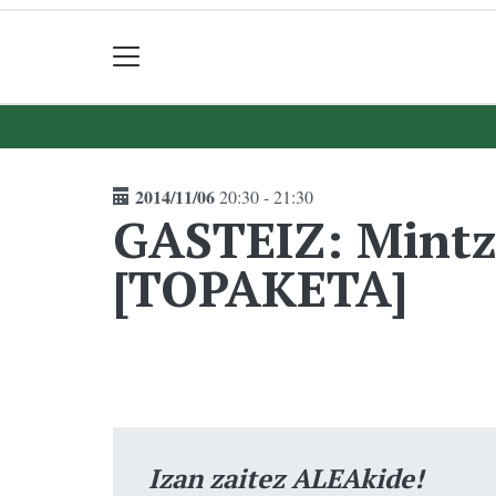
2014/11/06
20:30 - 21:30
GASTEIZ: Mintz
[TOPAKETA]
Izan zaitez ALEAkide!