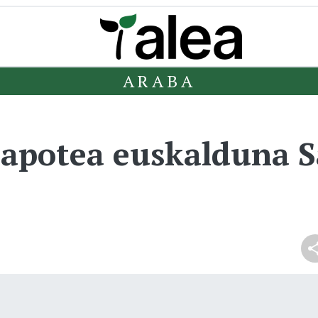
ARABA
apotea euskalduna 