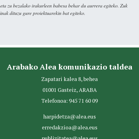
ta zu bezalako irakurleen babesa behar du aurrera egiteko. Zuk
nak dituzu gure proiektuarekin bat egiteko.
Arabako Alea komunikazio taldea
Zapatari kalea 8, behea
01001 Gasteiz, ARABA
Telefonoa: 945 71 60 09
harpidetza@alea.eus
erredakzioa@alea.eus
publizitatea@alea.eus