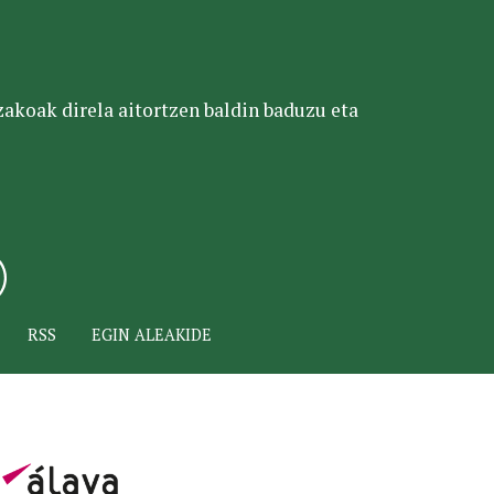
tzakoak direla aitortzen baldin baduzu eta
RSS
EGIN ALEAKIDE