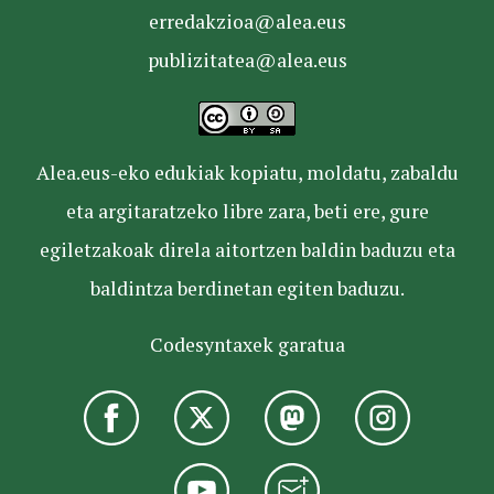
erredakzioa@alea.eus
publizitatea@alea.eus
Alea.eus-eko edukiak kopiatu, moldatu, zabaldu
eta argitaratzeko libre zara, beti ere, gure
egiletzakoak direla aitortzen baldin baduzu eta
baldintza berdinetan egiten baduzu.
Codesyntaxek garatua