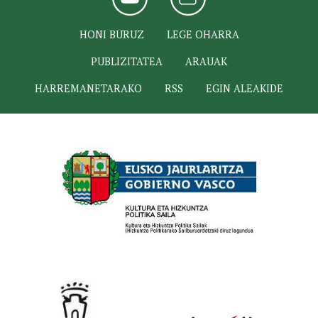
HONI BURUZ
LEGE OHARRA
PUBLIZITATEA
ARAUAK
HARREMANETARAKO
RSS
EGIN ALEAKIDE