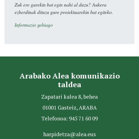
Zuk ere gurekin bat egin nahi al duzu? Aukera
ezberdinak dituzu gure proiektuarekin bat egiteko.
Informazio gehiago
Arabako Alea komunikazio
taldea
Zapatari kalea 8, behea
01001 Gasteiz, ARABA
Telefonoa: 945 71 60 09
harpidetza@alea.eus