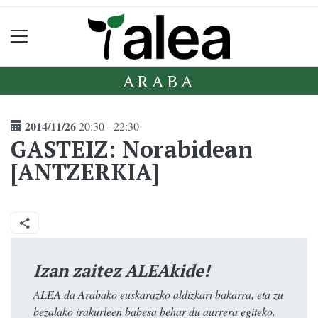
ARABA
2014/11/26
20:30 - 22:30
GASTEIZ: Norabidean
[ANTZERKIA]
Izan zaitez ALEAkide!
ALEA da Arabako euskarazko aldizkari bakarra, eta zu
bezalako irakurleen babesa behar du aurrera egiteko.