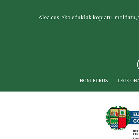
Alea.eus-eko edukiak kopiatu, moldatu, za
HONI BURUZ
LEGE OH