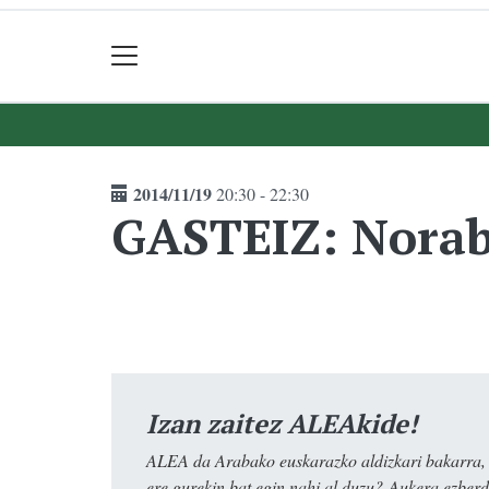
2014/11/19
20:30 - 22:30
GASTEIZ: Nora
Izan zaitez ALEAkide!
ALEA da Arabako euskarazko aldizkari bakarra, e
ere gurekin bat egin nahi al duzu? Aukera ezberdi