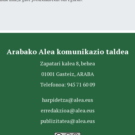
Arabako Alea komunikazio taldea
Zapatari kalea 8, behea
01001 Gasteiz, ARABA
Telefonoa: 945 71 60 09
harpidetza@alea.eus
erredakzioa@alea.eus
publizitatea@alea.eus