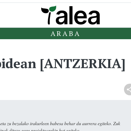
ARABA
bidean [ANTZERKIA]
ta zu bezalako irakurleen babesa behar du aurrera egiteko. Zuk
nak dituzu gure proiektuarekin bat egiteko.