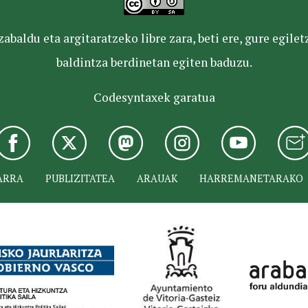
baldu eta argitaratzeko libre zara, beti ere, gure egile
baldintza berdinetan egiten baduzu.
Codesyntaxek garatua
ARRA
PUBLIZITATEA
ARAUAK
HARREMANETARAKO