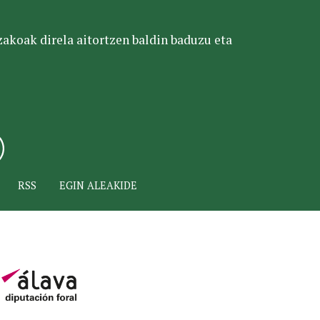
tzakoak direla aitortzen baldin baduzu eta
RSS
EGIN ALEAKIDE