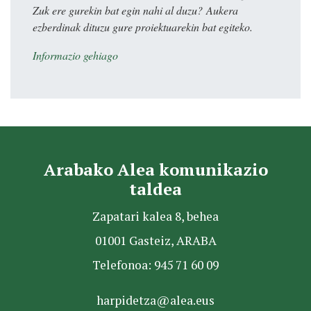
Zuk ere gurekin bat egin nahi al duzu? Aukera
ezberdinak dituzu gure proiektuarekin bat egiteko.
Informazio gehiago
Arabako Alea komunikazio
taldea
Zapatari kalea 8, behea
01001 Gasteiz, ARABA
Telefonoa: 945 71 60 09
harpidetza@alea.eus