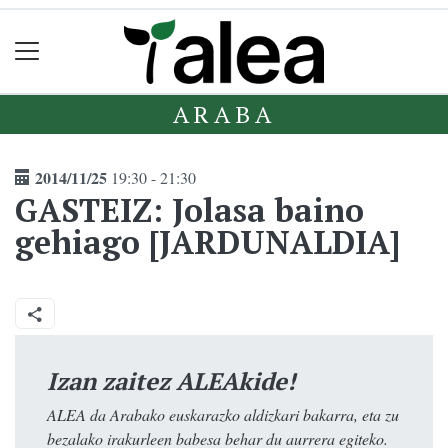
ARABA
2014/11/25
19:30 - 21:30
GASTEIZ: Jolasa baino
gehiago [JARDUNALDIA]
Izan zaitez ALEAkide!
ALEA da Arabako euskarazko aldizkari bakarra, eta zu
bezalako irakurleen babesa behar du aurrera egiteko.