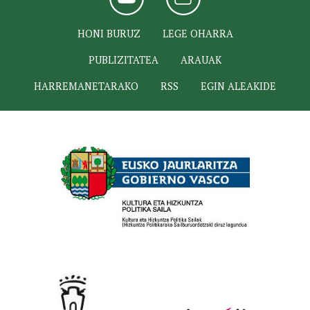
HONI BURUZ
LEGE OHARRA
PUBLIZITATEA
ARAUAK
HARREMANETARAKO
RSS
EGIN ALEAKIDE