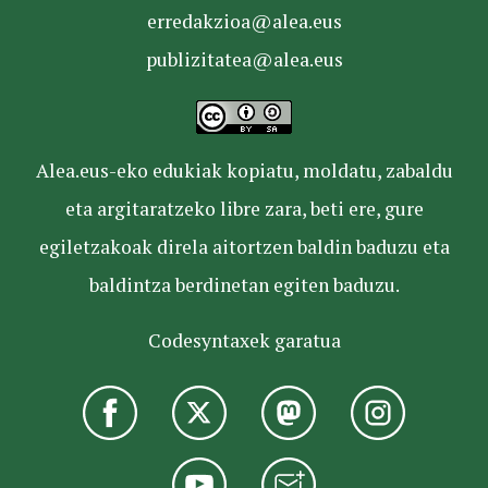
erredakzioa@alea.eus
publizitatea@alea.eus
Alea.eus-eko edukiak kopiatu, moldatu, zabaldu
eta argitaratzeko libre zara, beti ere, gure
egiletzakoak direla aitortzen baldin baduzu eta
baldintza berdinetan egiten baduzu.
Codesyntaxek garatua