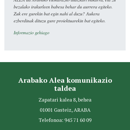
bezalako irakurleen babesa behar du aurrera egiteko.
Zuk ere gurekin bat egin nahi al duzu? Aukera
ezberdinak dituzu gure proiektuarekin bat egiteko.
Informazio gehiago
Arabako Alea komunikazio
taldea
Zapatari kalea 8, behea
01001 Gasteiz, ARABA
Telefonoa: 945 71 60 09