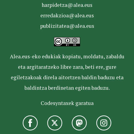
harpidetza@alea.eus
erredakzioa@alea.eus
publizitatea@alea.eus
Alea.eus-eko edukiak kopiatu, moldatu, zabaldu
eta argitaratzeko libre zara, beti ere, gure
egiletzakoak direla aitortzen baldin baduzu eta
baldintza berdinetan egiten baduzu.
Codesyntaxek garatua