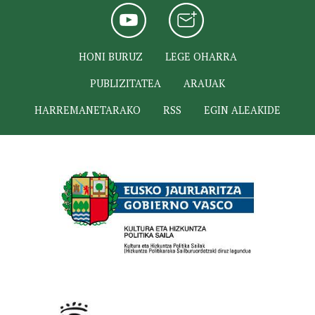
HONI BURUZ
LEGE OHARRA
PUBLIZITATEA
ARAUAK
HARREMANETARAKO
RSS
EGIN ALEAKIDE