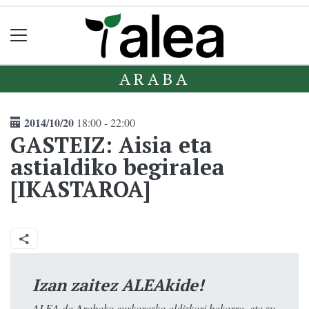
ARABA
2014/10/20
18:00 - 22:00
GASTEIZ: Aisia eta
astialdiko begiralea
[IKASTAROA]
Izan zaitez ALEAkide!
ALEA da Arabako euskarazko aldizkari bakarra, eta zu