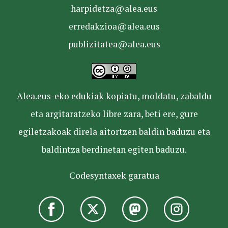
harpidetza@alea.eus
erredakzioa@alea.eus
publizitatea@alea.eus
Alea.eus-eko edukiak kopiatu, moldatu, zabaldu
eta argitaratzeko libre zara, beti ere, gure
egiletzakoak direla aitortzen baldin baduzu eta
baldintza berdinetan egiten baduzu.
Codesyntaxek garatua