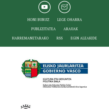
HONI BURUZ
LEGE OHARRA
PUBLIZITATEA
ARAUAK
HARREMANETARAKO
RSS
EGIN ALEAKIDE