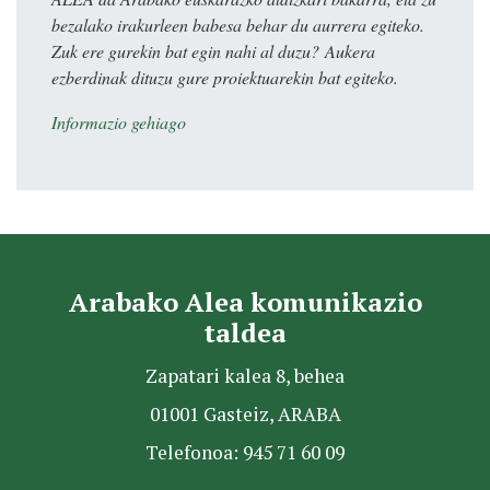
bezalako irakurleen babesa behar du aurrera egiteko.
Zuk ere gurekin bat egin nahi al duzu? Aukera
ezberdinak dituzu gure proiektuarekin bat egiteko.
Informazio gehiago
Arabako Alea komunikazio
taldea
Zapatari kalea 8, behea
01001 Gasteiz, ARABA
Telefonoa: 945 71 60 09