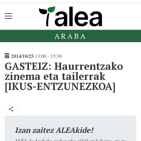
ARABA
2014/10/25
13:00 - 15:30
GASTEIZ: Haurrentzako
zinema eta tailerrak
[IKUS-ENTZUNEZKOA]
Izan zaitez ALEAkide!
ALEA da Arabako euskarazko aldizkari bakarra, eta zu