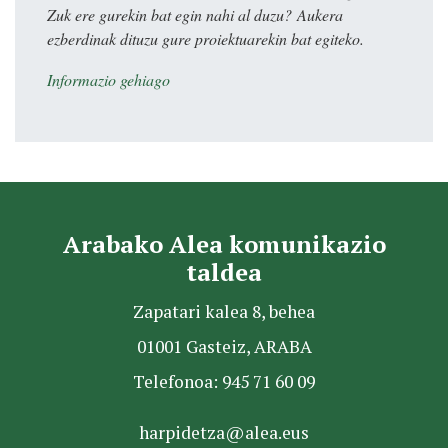
Zuk ere gurekin bat egin nahi al duzu? Aukera
ezberdinak dituzu gure proiektuarekin bat egiteko.
Informazio gehiago
Arabako Alea komunikazio
taldea
Zapatari kalea 8, behea
01001 Gasteiz, ARABA
Telefonoa: 945 71 60 09
harpidetza@alea.eus