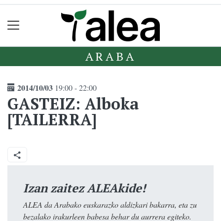
ARABA
2014/10/03
19:00 - 22:00
GASTEIZ: Alboka
[TAILERRA]
Izan zaitez ALEAkide!
ALEA da Arabako euskarazko aldizkari bakarra, eta zu
bezalako irakurleen babesa behar du aurrera egiteko.