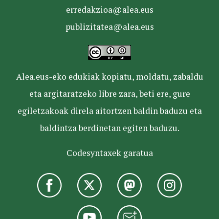
erredakzioa@alea.eus
publizitatea@alea.eus
Alea.eus-eko edukiak kopiatu, moldatu, zabaldu
eta argitaratzeko libre zara, beti ere, gure
egiletzakoak direla aitortzen baldin baduzu eta
baldintza berdinetan egiten baduzu.
Codesyntaxek garatua