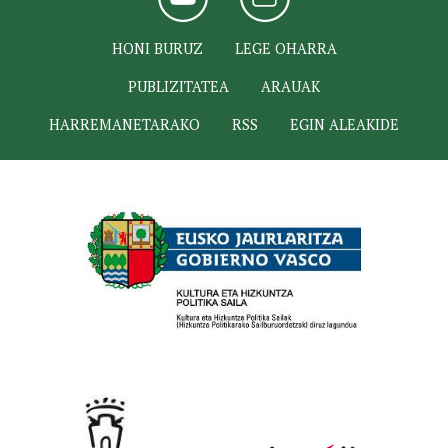
HONI BURUZ
LEGE OHARRA
PUBLIZITATEA
ARAUAK
HARREMANETARAKO
RSS
EGIN ALEAKIDE