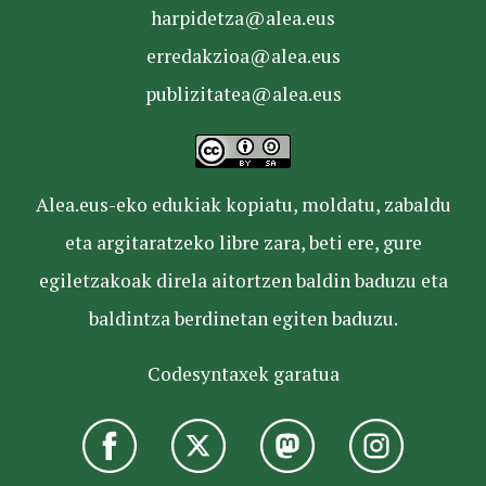
harpidetza@alea.eus
erredakzioa@alea.eus
publizitatea@alea.eus
Alea.eus-eko edukiak kopiatu, moldatu, zabaldu
eta argitaratzeko libre zara, beti ere, gure
egiletzakoak direla aitortzen baldin baduzu eta
baldintza berdinetan egiten baduzu.
Codesyntaxek garatua