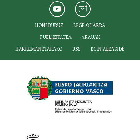
HONI BURUZ
LEGE OHARRA
PUBLIZITATEA
ARAUAK
HARREMANETARAKO
RSS
EGIN ALEAKIDE