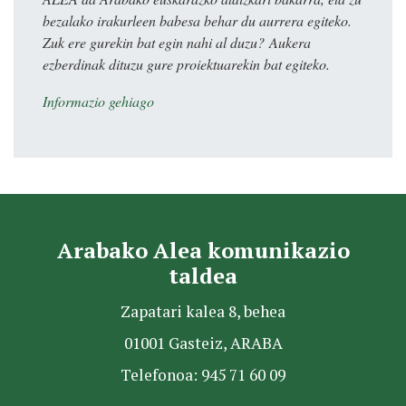
bezalako irakurleen babesa behar du aurrera egiteko.
Zuk ere gurekin bat egin nahi al duzu? Aukera
ezberdinak dituzu gure proiektuarekin bat egiteko.
Informazio gehiago
Arabako Alea komunikazio
taldea
Zapatari kalea 8, behea
01001 Gasteiz, ARABA
Telefonoa: 945 71 60 09