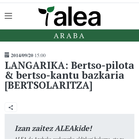
ARABA
2014/09/20
15:00
LANGARIKA: Bertso-pilota
& bertso-kantu bazkaria
[BERTSOLARITZA]
Izan zaitez ALEAkide!
ALEA da Arabako euskarazko aldizkari bakarra, eta zu