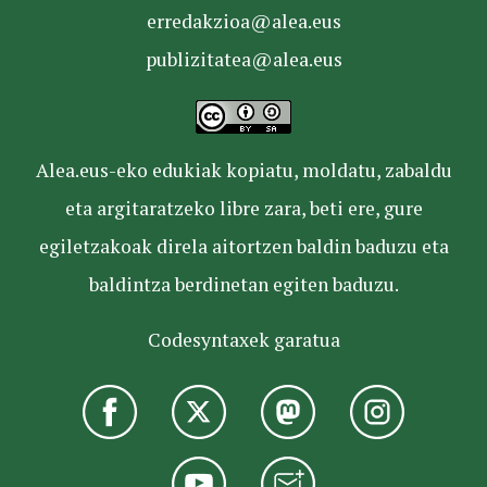
erredakzioa@alea.eus
publizitatea@alea.eus
Alea.eus-eko edukiak kopiatu, moldatu, zabaldu
eta argitaratzeko libre zara, beti ere, gure
egiletzakoak direla aitortzen baldin baduzu eta
baldintza berdinetan egiten baduzu.
Codesyntaxek garatua