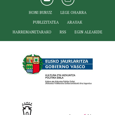
HONI BURUZ
LEGE OHARRA
PUBLIZITATEA
ARAUAK
HARREMANETARAKO
RSS
EGIN ALEAKIDE