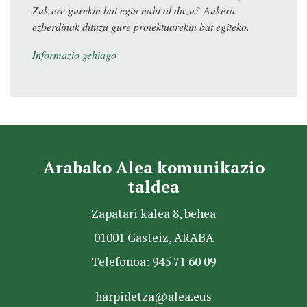
Zuk ere gurekin bat egin nahi al duzu? Aukera
ezberdinak dituzu gure proiektuarekin bat egiteko.
Informazio gehiago
Arabako Alea komunikazio
taldea
Zapatari kalea 8, behea
01001 Gasteiz, ARABA
Telefonoa: 945 71 60 09
harpidetza@alea.eus