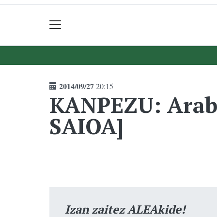
2014/09/27
20:15
KANPEZU: Araba
SAIOA]
Izan zaitez ALEAkide!