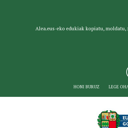
Alea.eus-eko edukiak kopiatu, moldatu, za
HONI BURUZ
LEGE OH