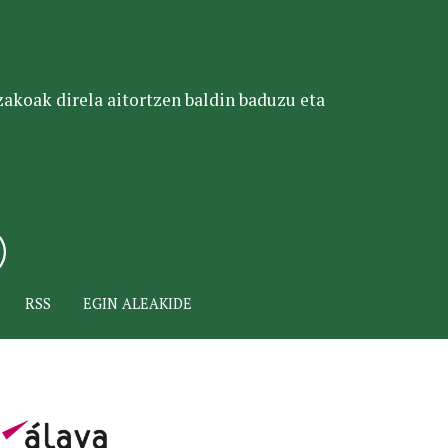
tzakoak direla aitortzen baldin baduzu eta
RSS
EGIN ALEAKIDE