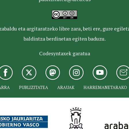
baldu eta argitaratzeko libre zara, beti ere, gure egile
baldintza berdinetan egiten baduzu.
Codesyntaxek garatua
ARRA
PUBLIZITATEA
ARAUAK
HARREMANETARAKO