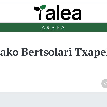
ARABA
ko Bertsolari Txape