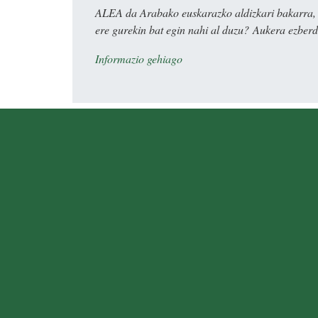
ALEA da Arabako euskarazko aldizkari bakarra, e
ere gurekin bat egin nahi al duzu? Aukera ezberdi
Informazio gehiago