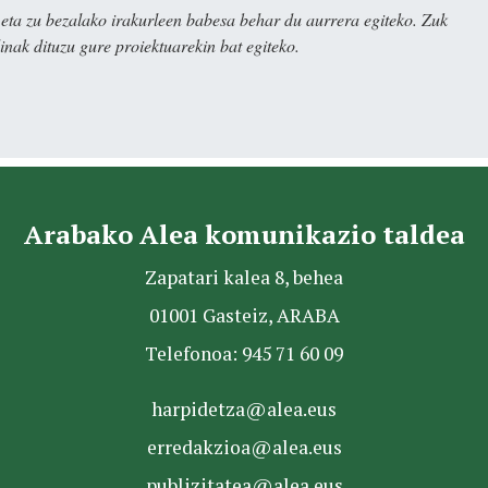
ta zu bezalako irakurleen babesa behar du aurrera egiteko. Zuk
nak dituzu gure proiektuarekin bat egiteko.
Arabako Alea komunikazio taldea
Zapatari kalea 8, behea
01001 Gasteiz, ARABA
Telefonoa: 945 71 60 09
harpidetza@alea.eus
erredakzioa@alea.eus
publizitatea@alea.eus