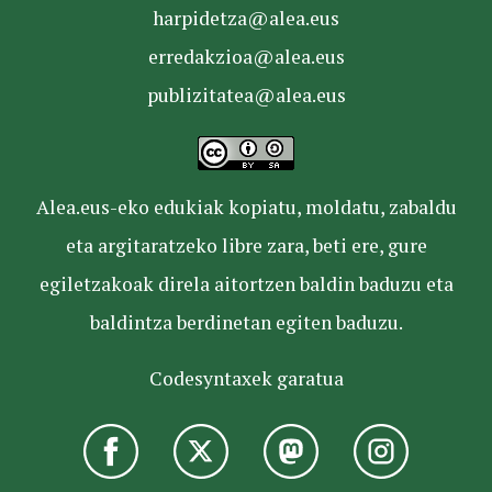
harpidetza@alea.eus
erredakzioa@alea.eus
publizitatea@alea.eus
Alea.eus-eko edukiak kopiatu, moldatu, zabaldu
eta argitaratzeko libre zara, beti ere, gure
egiletzakoak direla aitortzen baldin baduzu eta
baldintza berdinetan egiten baduzu.
Codesyntaxek garatua