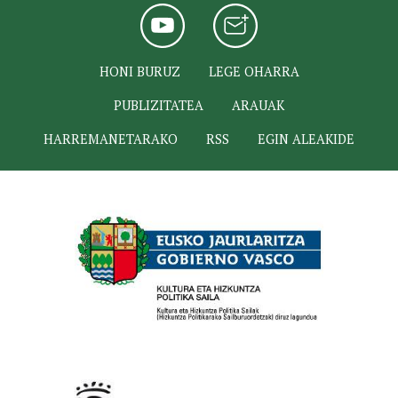
HONI BURUZ
LEGE OHARRA
PUBLIZITATEA
ARAUAK
HARREMANETARAKO
RSS
EGIN ALEAKIDE