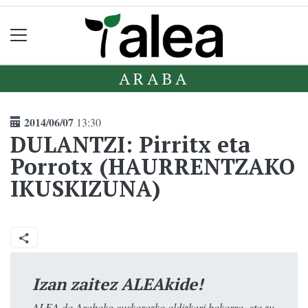
ARABA
2014/06/07
13:30
DULANTZI: Pirritx eta
Porrotx (HAURRENTZAKO
IKUSKIZUNA)
Izan zaitez ALEAkide!
ALEA da Arabako euskarazko aldizkari bakarra, eta zu