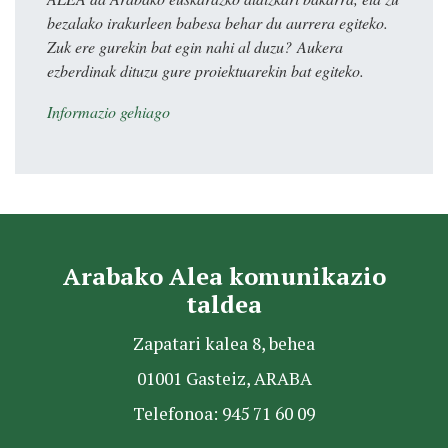
bezalako irakurleen babesa behar du aurrera egiteko.
Zuk ere gurekin bat egin nahi al duzu? Aukera
ezberdinak dituzu gure proiektuarekin bat egiteko.
Informazio gehiago
Arabako Alea komunikazio
taldea
Zapatari kalea 8, behea
01001 Gasteiz, ARABA
Telefonoa: 945 71 60 09