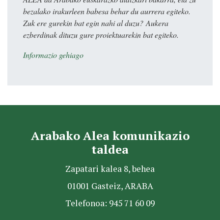
bezalako irakurleen babesa behar du aurrera egiteko.
Zuk ere gurekin bat egin nahi al duzu? Aukera
ezberdinak dituzu gure proiektuarekin bat egiteko.
Informazio gehiago
Arabako Alea komunikazio
taldea
Zapatari kalea 8, behea
01001 Gasteiz, ARABA
Telefonoa: 945 71 60 09