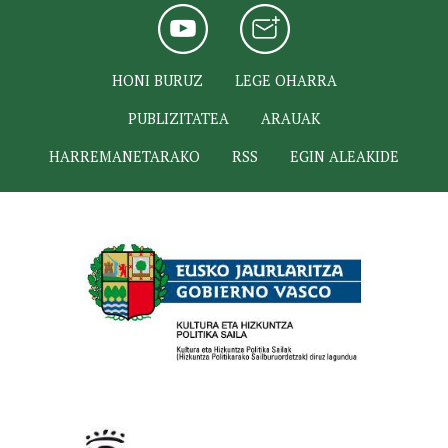
HONI BURUZ
LEGE OHARRA
PUBLIZITATEA
ARAUAK
HARREMANETARAKO
RSS
EGIN ALEAKIDE