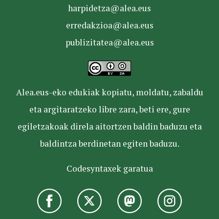
harpidetza@alea.eus
erredakzioa@alea.eus
publizitatea@alea.eus
Alea.eus-eko edukiak kopiatu, moldatu, zabaldu
eta argitaratzeko libre zara, beti ere, gure
egiletzakoak direla aitortzen baldin baduzu eta
baldintza berdinetan egiten baduzu.
Codesyntaxek garatua