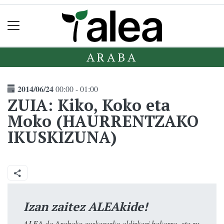
ARABA
2014/06/24
00:00 - 01:00
ZUIA: Kiko, Koko eta
Moko (HAURRENTZAKO
IKUSKIZUNA)
Izan zaitez ALEAkide!
ALEA da Arabako euskarazko aldizkari bakarra, eta zu