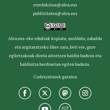
erredakzioa@alea.eus
publizitatea@alea.eus
Alea.eus-eko edukiak kopiatu, moldatu, zabaldu
eta argitaratzeko libre zara, beti ere, gure
egiletzakoak direla aitortzen baldin baduzu eta
baldintza berdinetan egiten baduzu.
Codesyntaxek garatua