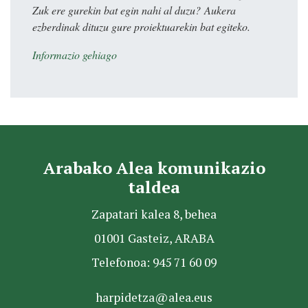
Zuk ere gurekin bat egin nahi al duzu? Aukera
ezberdinak dituzu gure proiektuarekin bat egiteko.
Informazio gehiago
Arabako Alea komunikazio
taldea
Zapatari kalea 8, behea
01001 Gasteiz, ARABA
Telefonoa: 945 71 60 09
harpidetza@alea.eus