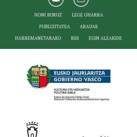
HONI BURUZ
LEGE OHARRA
PUBLIZITATEA
ARAUAK
HARREMANETARAKO
RSS
EGIN ALEAKIDE