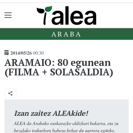
ARABA
2014/05/26
00:30
ARAMAIO: 80 egunean
(FILMA + SOLASALDIA)
Izan zaitez ALEAkide!
ALEA da Arabako euskarazko aldizkari bakarra, eta zu
bezalako irakurleen babesa behar du aurrera egiteko.