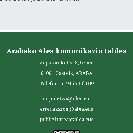
Arabako Alea komunikazio taldea
Zapatari kalea 8, behea
01001 Gasteiz, ARABA
Telefonoa: 945 71 60 09
harpidetza@alea.eus
erredakzioa@alea.eus
publizitatea@alea.eus