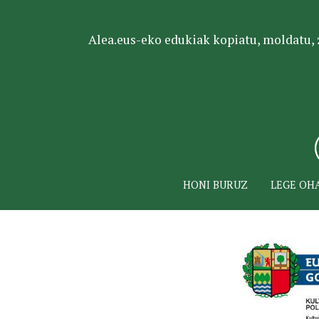
Alea.eus-eko edukiak kopiatu, moldatu, za
HONI BURUZ
LEGE OH