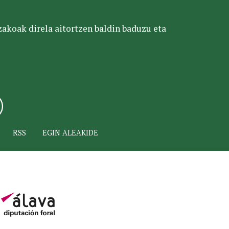
tzakoak direla aitortzen baldin baduzu eta
RSS
EGIN ALEAKIDE