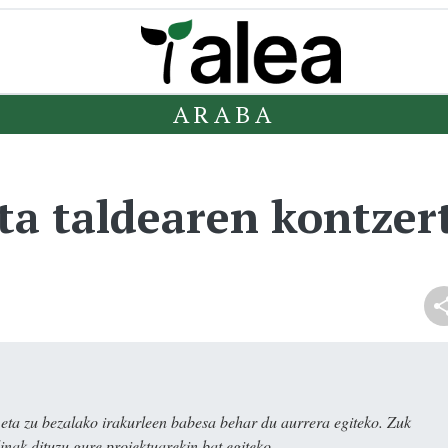
ARABA
a taldearen kontzer
ta zu bezalako irakurleen babesa behar du aurrera egiteko. Zuk
nak dituzu gure proiektuarekin bat egiteko.