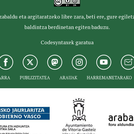
baldu eta argitaratzeko libre zara, beti ere, gure egile
baldintza berdinetan egiten baduzu.
Codesyntaxek garatua
ARRA
PUBLIZITATEA
ARAUAK
HARREMANETARAKO