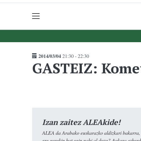
2014/03/04
21:30 - 22:30
GASTEIZ: Komet
Izan zaitez ALEAkide!
ALEA da Arabako euskarazko aldizkari bakarra, e
ere gurekin bat egin nahi al duzu? Aukera ezberdi