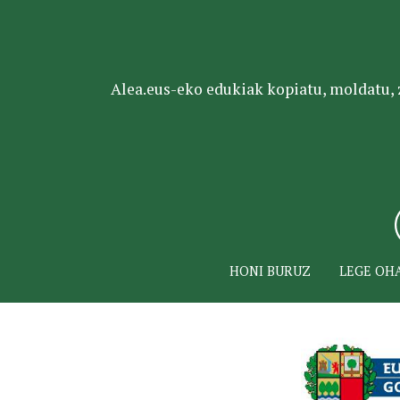
Alea.eus-eko edukiak kopiatu, moldatu, za
HONI BURUZ
LEGE OH