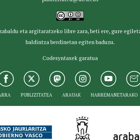
baldu eta argitaratzeko libre zara, beti ere, gure egile
baldintza berdinetan egiten baduzu.
Codesyntaxek garatua
ARRA
PUBLIZITATEA
ARAUAK
HARREMANETARAKO