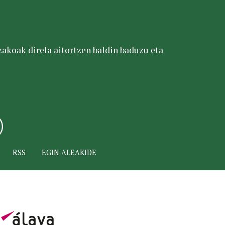
tzakoak direla aitortzen baldin baduzu eta
RSS
EGIN ALEAKIDE