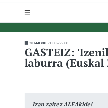
2014/03/01
21:00 - 22:00
GASTEIZ: 'Izeni
laburra (Euskal
Izan zaitez ALEAkide!