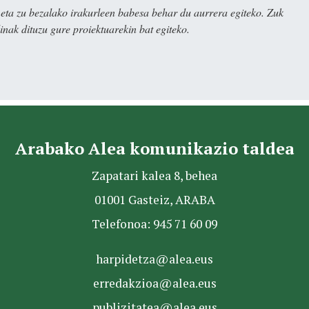
ta zu bezalako irakurleen babesa behar du aurrera egiteko. Zuk
nak dituzu gure proiektuarekin bat egiteko.
Arabako Alea komunikazio taldea
Zapatari kalea 8, behea
01001 Gasteiz, ARABA
Telefonoa: 945 71 60 09
harpidetza@alea.eus
erredakzioa@alea.eus
publizitatea@alea.eus