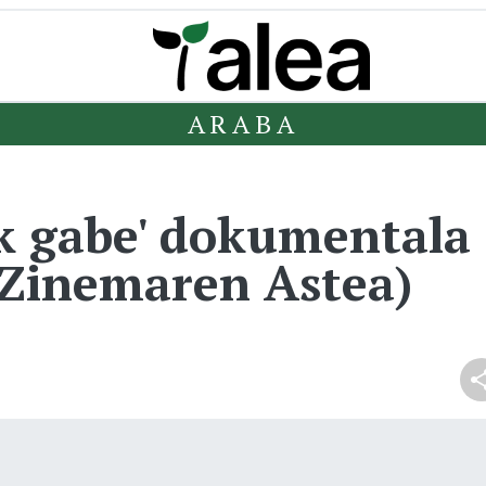
ARABA
k gabe' dokumentala +
 Zinemaren Astea)