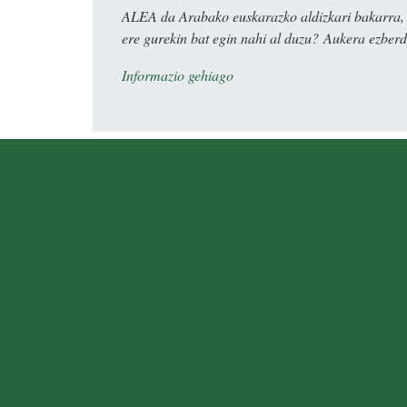
ALEA da Arabako euskarazko aldizkari bakarra, e
ere gurekin bat egin nahi al duzu? Aukera ezberdi
Informazio gehiago