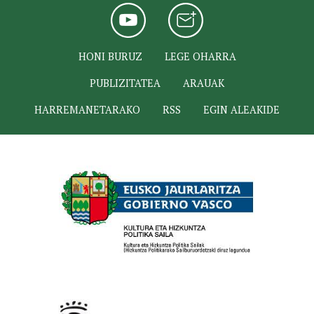
HONI BURUZ
LEGE OHARRA
PUBLIZITATEA
ARAUAK
HARREMANETARAKO
RSS
EGIN ALEAKIDE