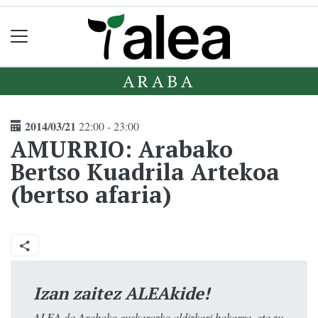
ARABA
2014/03/21
22:00 - 23:00
AMURRIO: Arabako
Bertso Kuadrila Artekoa
(bertso afaria)
Izan zaitez ALEAkide!
ALEA da Arabako euskarazko aldizkari bakarra, eta zu