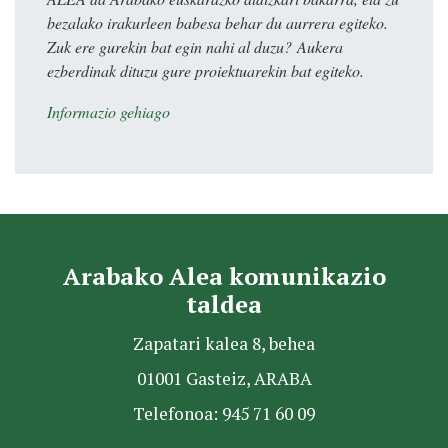
bezalako irakurleen babesa behar du aurrera egiteko.
Zuk ere gurekin bat egin nahi al duzu? Aukera
ezberdinak dituzu gure proiektuarekin bat egiteko.
Informazio gehiago
Arabako Alea komunikazio
taldea
Zapatari kalea 8, behea
01001 Gasteiz, ARABA
Telefonoa: 945 71 60 09