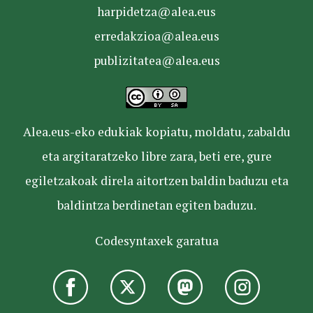
harpidetza@alea.eus
erredakzioa@alea.eus
publizitatea@alea.eus
Alea.eus-eko edukiak kopiatu, moldatu, zabaldu
eta argitaratzeko libre zara, beti ere, gure
egiletzakoak direla aitortzen baldin baduzu eta
baldintza berdinetan egiten baduzu.
Codesyntaxek garatua