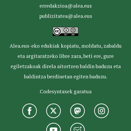
erredakzioa@alea.eus
publizitatea@alea.eus
Alea.eus-eko edukiak kopiatu, moldatu, zabaldu
eta argitaratzeko libre zara, beti ere, gure
egiletzakoak direla aitortzen baldin baduzu eta
baldintza berdinetan egiten baduzu.
Codesyntaxek garatua