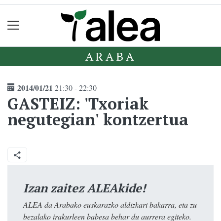
ARABA
2014/01/21
21:30 - 22:30
GASTEIZ: 'Txoriak
negutegian' kontzertua
Izan zaitez ALEAkide!
ALEA da Arabako euskarazko aldizkari bakarra, eta zu
bezalako irakurleen babesa behar du aurrera egiteko.