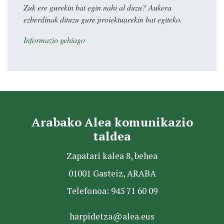
Zuk ere gurekin bat egin nahi al duzu? Aukera
ezberdinak dituzu gure proiektuarekin bat egiteko.
Informazio gehiago
Arabako Alea komunikazio
taldea
Zapatari kalea 8, behea
01001 Gasteiz, ARABA
Telefonoa: 945 71 60 09
harpidetza@alea.eus