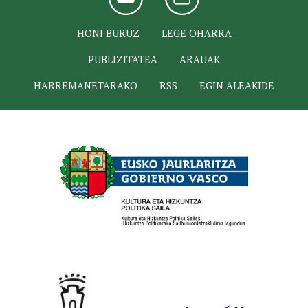
HONI BURUZ
LEGE OHARRA
PUBLIZITATEA
ARAUAK
HARREMANETARAKO
RSS
EGIN ALEAKIDE