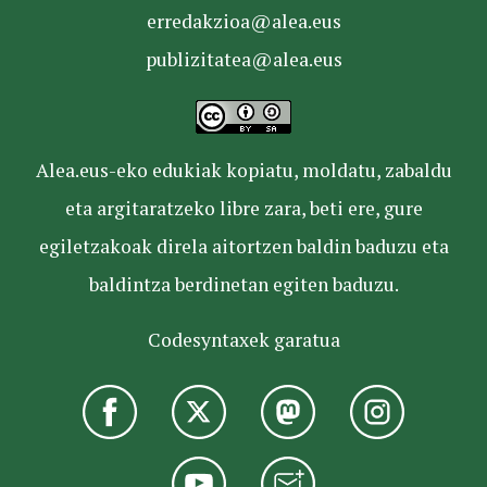
erredakzioa@alea.eus
publizitatea@alea.eus
Alea.eus-eko edukiak kopiatu, moldatu, zabaldu
eta argitaratzeko libre zara, beti ere, gure
egiletzakoak direla aitortzen baldin baduzu eta
baldintza berdinetan egiten baduzu.
Codesyntaxek garatua