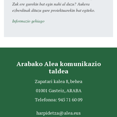
Zuk ere gurekin bat egin nahi al duzu? Aukera
ezberdinak dituzu gure proiektuarekin bat egiteko.
Informazio gehiago
Arabako Alea komunikazio
taldea
Zapatari kalea 8, behea
01001 Gasteiz, ARABA
Telefonoa: 945 71 60 09
harpidetza@alea.eus