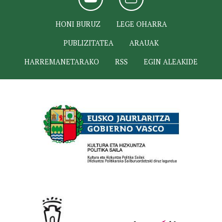
HONI BURUZ
LEGE OHARRA
PUBLIZITATEA
ARAUAK
HARREMANETARAKO
RSS
EGIN ALEAKIDE