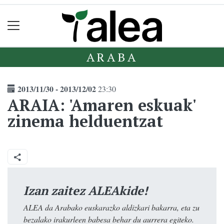
ARABA
2013/11/30 - 2013/12/02
23:30
ARAIA: 'Amaren eskuak'
zinema helduentzat
Izan zaitez ALEAkide!
ALEA da Arabako euskarazko aldizkari bakarra, eta zu
bezalako irakurleen babesa behar du aurrera egiteko.