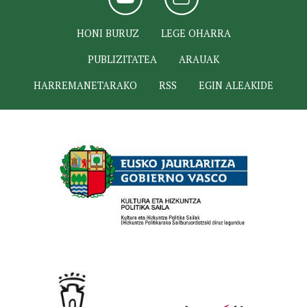
HONI BURUZ
LEGE OHARRA
PUBLIZITATEA
ARAUAK
HARREMANETARAKO
RSS
EGIN ALEAKIDE