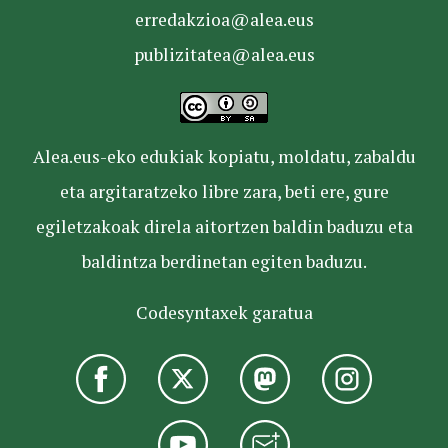
erredakzioa@alea.eus
publizitatea@alea.eus
Alea.eus-eko edukiak kopiatu, moldatu, zabaldu
eta argitaratzeko libre zara, beti ere, gure
egiletzakoak direla aitortzen baldin baduzu eta
baldintza berdinetan egiten baduzu.
Codesyntaxek garatua