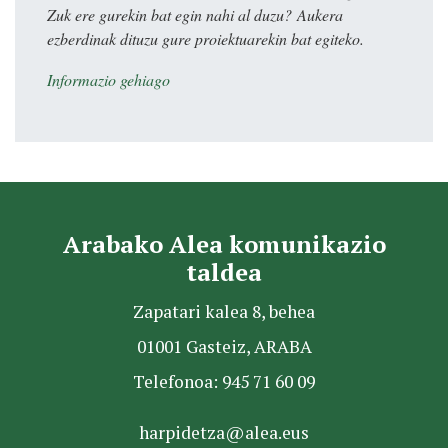
Zuk ere gurekin bat egin nahi al duzu? Aukera
ezberdinak dituzu gure proiektuarekin bat egiteko.
Informazio gehiago
Arabako Alea komunikazio
taldea
Zapatari kalea 8, behea
01001 Gasteiz, ARABA
Telefonoa: 945 71 60 09
harpidetza@alea.eus