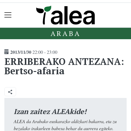
ARABA
2013/11/30
22:00 - 23:00
ERRIBERAKO ANTEZANA:
Bertso-afaria
Izan zaitez ALEAkide!
ALEA da Arabako euskarazko aldizkari bakarra, eta zu
bezalako irakurleen babesa behar du aurrera egiteko.