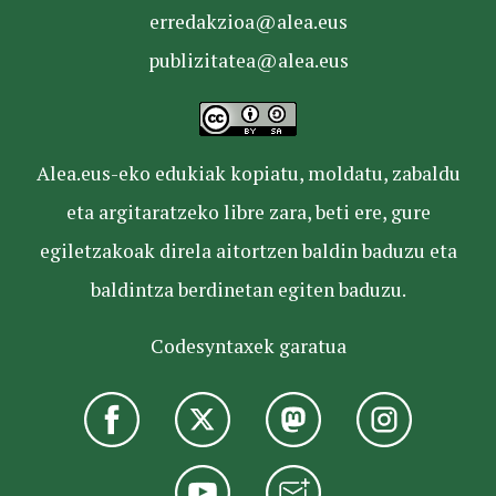
erredakzioa@alea.eus
publizitatea@alea.eus
Alea.eus-eko edukiak kopiatu, moldatu, zabaldu
eta argitaratzeko libre zara, beti ere, gure
egiletzakoak direla aitortzen baldin baduzu eta
baldintza berdinetan egiten baduzu.
Codesyntaxek garatua