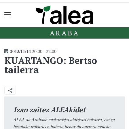
ARABA
2013/11/14
20:00 - 22:00
KUARTANGO: Bertso
tailerra
Izan zaitez ALEAkide!
ALEA da Arabako euskarazko aldizkari bakarra, eta zu
bezalako irakurleen babesa behar du aurrera egiteko.