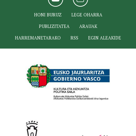
HONI BURUZ
LEGE OHARRA
PUBLIZITATEA
ARAUAK
HARREMANETARAKO
RSS
EGIN ALEAKIDE