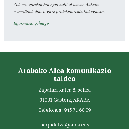
Zuk ere gurekin bat egin nahi al duzu? Aukera
ezberdinak dituzu gure proiektuarekin bat egiteko.
Informazio gehiago
Arabako Alea komunikazio
taldea
Zapatari kalea 8, behea
01001 Gasteiz, ARABA
Telefonoa: 945 71 60 09
harpidetza@alea.eus