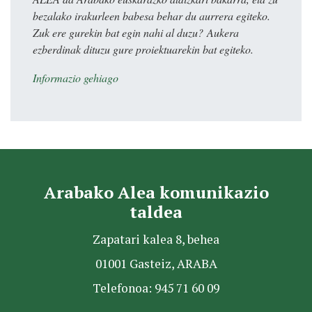
bezalako irakurleen babesa behar du aurrera egiteko.
Zuk ere gurekin bat egin nahi al duzu? Aukera
ezberdinak dituzu gure proiektuarekin bat egiteko.
Informazio gehiago
Arabako Alea komunikazio
taldea
Zapatari kalea 8, behea
01001 Gasteiz, ARABA
Telefonoa: 945 71 60 09