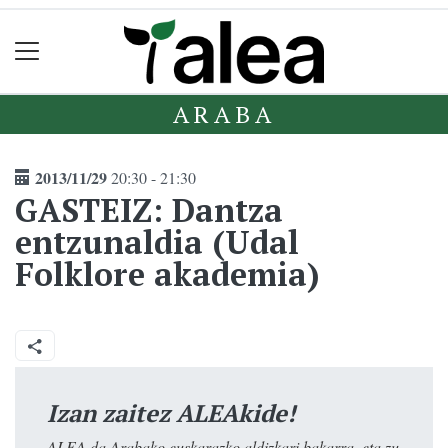
ARABA
2013/11/29
20:30 - 21:30
GASTEIZ: Dantza
entzunaldia (Udal
Folklore akademia)
Izan zaitez ALEAkide!
ALEA da Arabako euskarazko aldizkari bakarra, eta zu