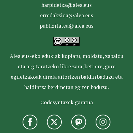
harpidetza@alea.eus
erredakzioa@alea.eus
publizitatea@alea.eus
Alea.eus-eko edukiak kopiatu, moldatu, zabaldu
eta argitaratzeko libre zara, beti ere, gure
egiletzakoak direla aitortzen baldin baduzu eta
baldintza berdinetan egiten baduzu.
Codesyntaxek garatua