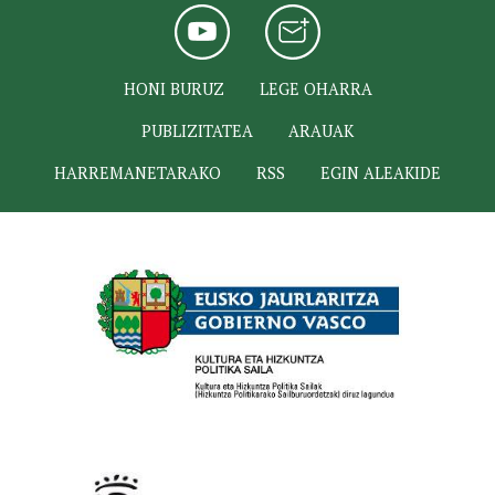
HONI BURUZ
LEGE OHARRA
PUBLIZITATEA
ARAUAK
HARREMANETARAKO
RSS
EGIN ALEAKIDE