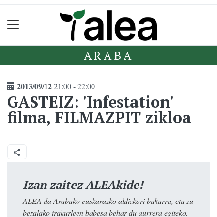
ARABA
2013/09/12
21:00 - 22:00
GASTEIZ: 'Infestation'
filma, FILMAZPIT zikloa
Izan zaitez ALEAkide!
ALEA da Arabako euskarazko aldizkari bakarra, eta zu
bezalako irakurleen babesa behar du aurrera egiteko.