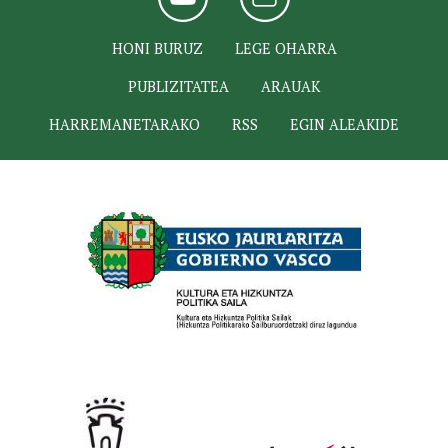
HONI BURUZ
LEGE OHARRA
PUBLIZITATEA
ARAUAK
HARREMANETARAKO
RSS
EGIN ALEAKIDE