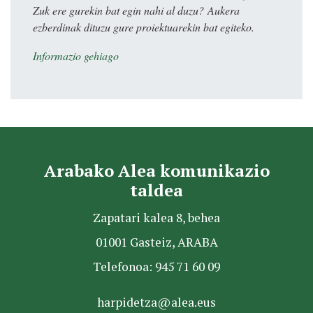
Zuk ere gurekin bat egin nahi al duzu? Aukera
ezberdinak dituzu gure proiektuarekin bat egiteko.
Informazio gehiago
Arabako Alea komunikazio
taldea
Zapatari kalea 8, behea
01001 Gasteiz, ARABA
Telefonoa: 945 71 60 09
harpidetza@alea.eus