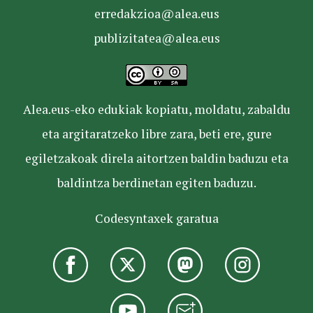
erredakzioa@alea.eus
publizitatea@alea.eus
Alea.eus-eko edukiak kopiatu, moldatu, zabaldu
eta argitaratzeko libre zara, beti ere, gure
egiletzakoak direla aitortzen baldin baduzu eta
baldintza berdinetan egiten baduzu.
Codesyntaxek garatua