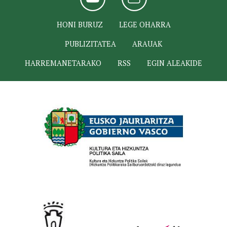
HONI BURUZ
LEGE OHARRA
PUBLIZITATEA
ARAUAK
HARREMANETARAKO
RSS
EGIN ALEAKIDE