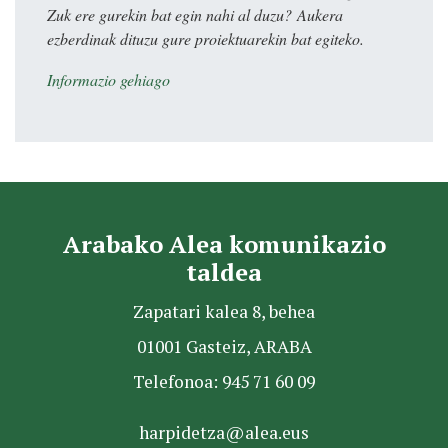
Zuk ere gurekin bat egin nahi al duzu? Aukera
ezberdinak dituzu gure proiektuarekin bat egiteko.
Informazio gehiago
Arabako Alea komunikazio
taldea
Zapatari kalea 8, behea
01001 Gasteiz, ARABA
Telefonoa: 945 71 60 09
harpidetza@alea.eus