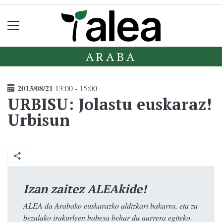
ARABA
2013/08/21
13:00 - 15:00
URBISU: Jolastu euskaraz!
Urbisun
Izan zaitez ALEAkide!
ALEA da Arabako euskarazko aldizkari bakarra, eta zu
bezalako irakurleen babesa behar du aurrera egiteko.