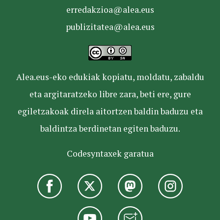
erredakzioa@alea.eus
publizitatea@alea.eus
Alea.eus-eko edukiak kopiatu, moldatu, zabaldu
eta argitaratzeko libre zara, beti ere, gure
egiletzakoak direla aitortzen baldin baduzu eta
baldintza berdinetan egiten baduzu.
Codesyntaxek garatua