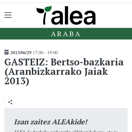
ARABA
2013/06/29
17:00 - 19:00
GASTEIZ: Bertso-bazkaria
(Aranbizkarrako Jaiak
2013)
Izan zaitez ALEAkide!
ALEA da Arabako euskarazko aldizkari bakarra, eta zu