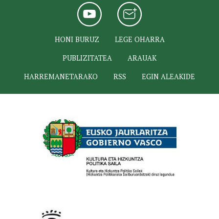
HONI BURUZ
LEGE OHARRA
PUBLIZITATEA
ARAUAK
HARREMANETARAKO
RSS
EGIN ALEAKIDE