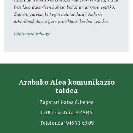
bezalako irakurleen babesa behar du aurrera egiteko.
Zuk ere gurekin bat egin nahi al duzu? Aukera
ezberdinak dituzu gure proiektuarekin bat egiteko.
Informazio gehiago
Arabako Alea komunikazio
taldea
Zapatari kalea 8, behea
01001 Gasteiz, ARABA
Telefonoa: 945 71 60 09