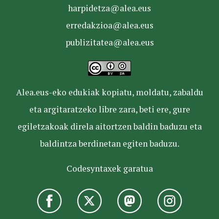
harpidetza@alea.eus
erredakzioa@alea.eus
publizitatea@alea.eus
Alea.eus-eko edukiak kopiatu, moldatu, zabaldu
eta argitaratzeko libre zara, beti ere, gure
egiletzakoak direla aitortzen baldin baduzu eta
baldintza berdinetan egiten baduzu.
Codesyntaxek garatua