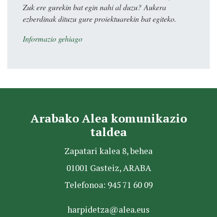
Zuk ere gurekin bat egin nahi al duzu? Aukera
ezberdinak dituzu gure proiektuarekin bat egiteko.
Informazio gehiago
Arabako Alea komunikazio
taldea
Zapatari kalea 8, behea
01001 Gasteiz, ARABA
Telefonoa: 945 71 60 09
harpidetza@alea.eus