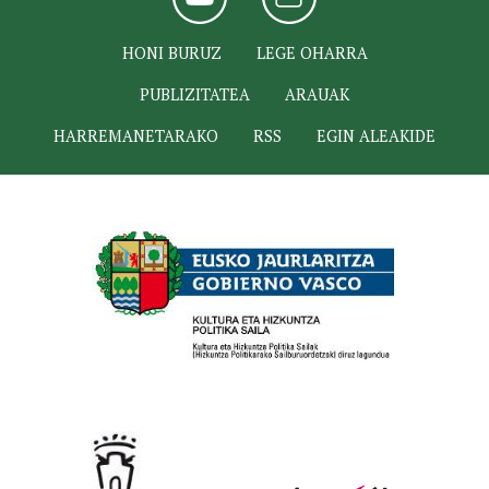
HONI BURUZ
LEGE OHARRA
PUBLIZITATEA
ARAUAK
HARREMANETARAKO
RSS
EGIN ALEAKIDE