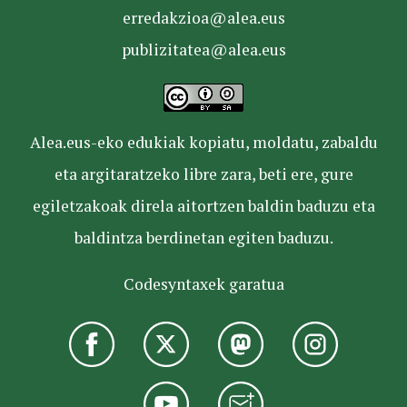
erredakzioa@alea.eus
publizitatea@alea.eus
Alea.eus-eko edukiak kopiatu, moldatu, zabaldu
eta argitaratzeko libre zara, beti ere, gure
egiletzakoak direla aitortzen baldin baduzu eta
baldintza berdinetan egiten baduzu.
Codesyntaxek garatua