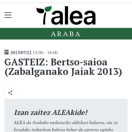
ARABA
2013/07/21
15:00 - 16:00
GASTEIZ: Bertso-saioa
(Zabalganako Jaiak 2013)
Izan zaitez ALEAkide!
ALEA da Arabako euskarazko aldizkari bakarra, eta zu
bezalako irakurleen babesa behar du aurrera egiteko.