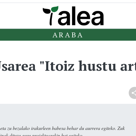
ARABA
rea "Itoiz hustu ar
ta zu bezalako irakurleen babesa behar du aurrera egiteko. Zuk
nak dituzu gure proiektuarekin bat egiteko.