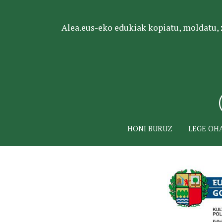
Alea.eus-eko edukiak kopiatu, moldatu, za
HONI BURUZ
LEGE OH