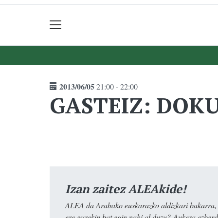
2013/06/05
21:00 - 22:00
GASTEIZ: DOKUsa
Izan zaitez ALEAkide!
ALEA da Arabako euskarazko aldizkari bakarra, e
ere gurekin bat egin nahi al duzu? Aukera ezberdi