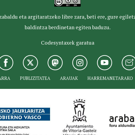
baldu eta argitaratzeko libre zara, beti ere, gure egile
baldintza berdinetan egiten baduzu.
Codesyntaxek garatua
ARRA
PUBLIZITATEA
ARAUAK
HARREMANETARAKO