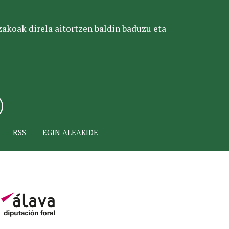
tzakoak direla aitortzen baldin baduzu eta
RSS
EGIN ALEAKIDE