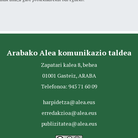
Arabako Alea komunikazio taldea
Zapatari kalea 8, behea
01001 Gasteiz, ARABA
Telefonoa: 945 71 60 09
harpidetza@alea.eus
erredakzioa@alea.eus
publizitatea@alea.eus