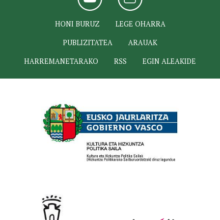
HONI BURUZ
LEGE OHARRA
PUBLIZITATEA
ARAUAK
HARREMANETARAKO
RSS
EGIN ALEAKIDE