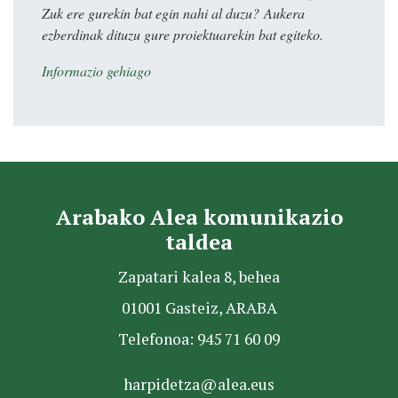
Zuk ere gurekin bat egin nahi al duzu? Aukera
ezberdinak dituzu gure proiektuarekin bat egiteko.
Informazio gehiago
Arabako Alea komunikazio
taldea
Zapatari kalea 8, behea
01001 Gasteiz, ARABA
Telefonoa: 945 71 60 09
harpidetza@alea.eus