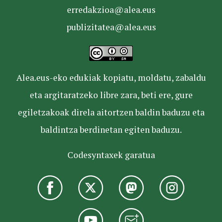
erredakzioa@alea.eus
publizitatea@alea.eus
Alea.eus-eko edukiak kopiatu, moldatu, zabaldu
eta argitaratzeko libre zara, beti ere, gure
egiletzakoak direla aitortzen baldin baduzu eta
baldintza berdinetan egiten baduzu.
Codesyntaxek garatua