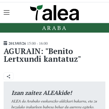
ARABA
2013/05/26
15:00 - 16:00
AGURAIN: "Benito
Lertxundi kantatuz"
Izan zaitez ALEAkide!
ALEA da Arabako euskarazko aldizkari bakarra, eta zu
bezalako irakurleen babesa behar du aurrera egiteko.