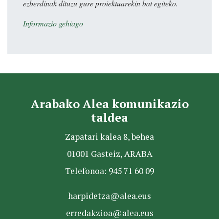
ezberdinak dituzu gure proiektuarekin bat egiteko.
Informazio gehiago
Arabako Alea komunikazio
taldea
Zapatari kalea 8, behea
01001 Gasteiz, ARABA
Telefonoa: 945 71 60 09
harpidetza@alea.eus
erredakzioa@alea.eus