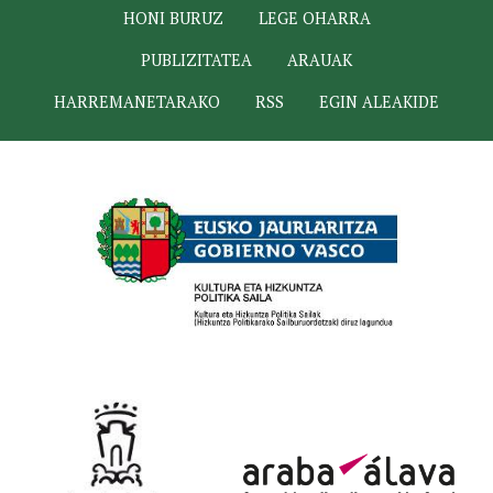
HONI BURUZ
LEGE OHARRA
PUBLIZITATEA
ARAUAK
HARREMANETARAKO
RSS
EGIN ALEAKIDE