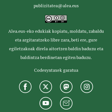
publizitatea@alea.eus
Alea.eus-eko edukiak kopiatu, moldatu, zabaldu
eta argitaratzeko libre zara, beti ere, gure
egiletzakoak direla aitortzen baldin baduzu eta
baldintza berdinetan egiten baduzu.
Codesyntaxek garatua