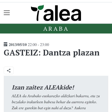
ARABA
2013/05/10
22:00 - 23:00
GASTEIZ: Dantza plazan
Izan zaitez ALEAkide!
ALEA da Arabako euskarazko aldizkari bakarra, eta zu
bezalako irakurleen babesa behar du aurrera egiteko.
Zuk ere gurekin bat egin nahi al duzu? Aukera