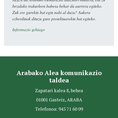
bezalako irakurleen babesa behar du aurrera egiteko.
Zuk ere gurekin bat egin nahi al duzu? Aukera
ezberdinak dituzu gure proiektuarekin bat egiteko.
Informazio gehiago
Arabako Alea komunikazio
taldea
Zapatari kalea 8, behea
01001 Gasteiz, ARABA
Telefonoa: 945 71 60 09