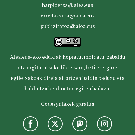
harpidetza@alea.eus
erredakzioa@alea.eus
publizitatea@alea.eus
Alea.eus-eko edukiak kopiatu, moldatu, zabaldu
eta argitaratzeko libre zara, beti ere, gure
egiletzakoak direla aitortzen baldin baduzu eta
baldintza berdinetan egiten baduzu.
Codesyntaxek garatua