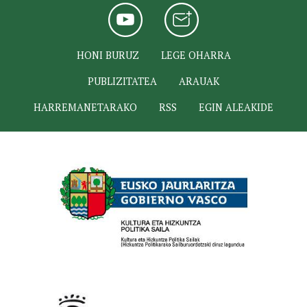
HONI BURUZ
LEGE OHARRA
PUBLIZITATEA
ARAUAK
HARREMANETARAKO
RSS
EGIN ALEAKIDE