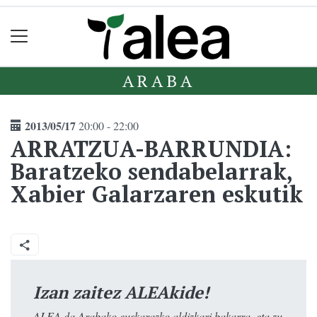
ARABA
2013/05/17
20:00 - 22:00
ARRATZUA-BARRUNDIA:
Baratzeko sendabelarrak,
Xabier Galarzaren eskutik
Izan zaitez ALEAkide!
ALEA da Arabako euskarazko aldizkari bakarra, eta zu