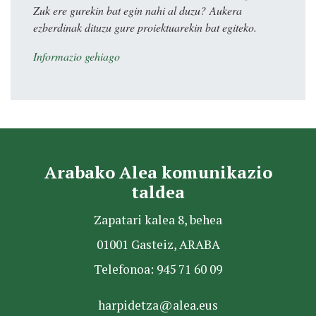
Zuk ere gurekin bat egin nahi al duzu? Aukera
ezberdinak dituzu gure proiektuarekin bat egiteko.
Informazio gehiago
Arabako Alea komunikazio
taldea
Zapatari kalea 8, behea
01001 Gasteiz, ARABA
Telefonoa: 945 71 60 09
harpidetza@alea.eus