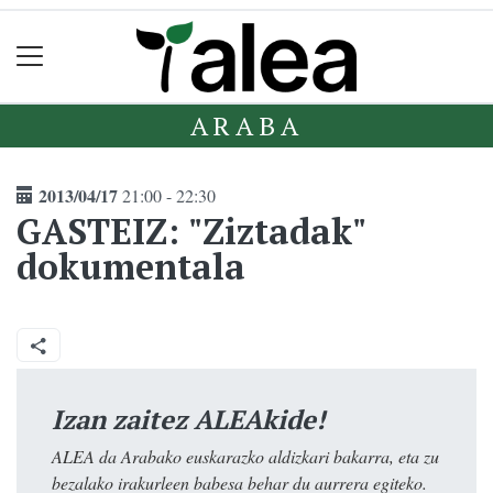
ARABA
2013/04/17
21:00 - 22:30
GASTEIZ: "Ziztadak"
dokumentala
Izan zaitez ALEAkide!
ALEA da Arabako euskarazko aldizkari bakarra, eta zu
bezalako irakurleen babesa behar du aurrera egiteko.