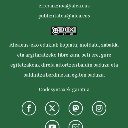
erredakzioa@alea.eus
publizitatea@alea.eus
Alea.eus-eko edukiak kopiatu, moldatu, zabaldu
eta argitaratzeko libre zara, beti ere, gure
egiletzakoak direla aitortzen baldin baduzu eta
baldintza berdinetan egiten baduzu.
Codesyntaxek garatua