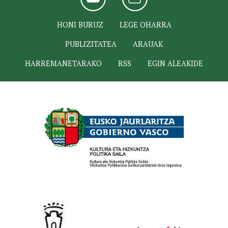
HONI BURUZ
LEGE OHARRA
PUBLIZITATEA
ARAUAK
HARREMANETARAKO
RSS
EGIN ALEAKIDE