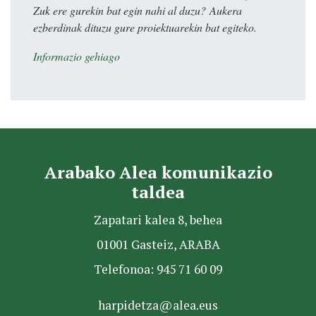
Zuk ere gurekin bat egin nahi al duzu? Aukera
ezberdinak dituzu gure proiektuarekin bat egiteko.
Informazio gehiago
Arabako Alea komunikazio
taldea
Zapatari kalea 8, behea
01001 Gasteiz, ARABA
Telefonoa: 945 71 60 09
harpidetza@alea.eus