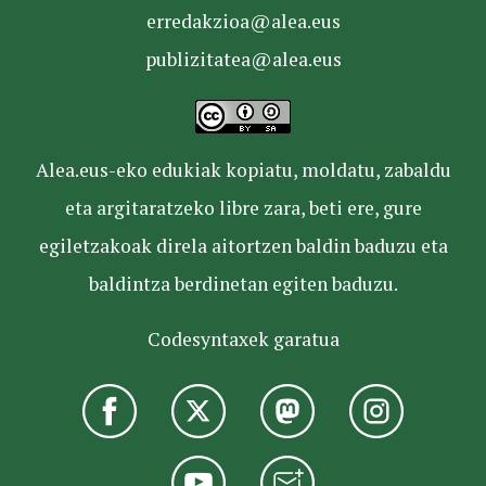
erredakzioa@alea.eus
publizitatea@alea.eus
Alea.eus-eko edukiak kopiatu, moldatu, zabaldu
eta argitaratzeko libre zara, beti ere, gure
egiletzakoak direla aitortzen baldin baduzu eta
baldintza berdinetan egiten baduzu.
Codesyntaxek garatua