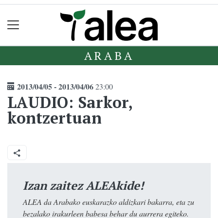
ARABA
2013/04/05 - 2013/04/06
23:00
LAUDIO: Sarkor,
kontzertuan
Izan zaitez ALEAkide!
ALEA da Arabako euskarazko aldizkari bakarra, eta zu
bezalako irakurleen babesa behar du aurrera egiteko.