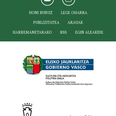
HONI BURUZ
LEGE OHARRA
PUBLIZITATEA
ARAUAK
HARREMANETARAKO
RSS
EGIN ALEAKIDE