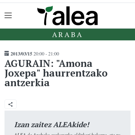
ARABA
2013/03/15
20:00 - 21:00
AGURAIN: "Amona
Joxepa" haurrentzako
antzerkia
Izan zaitez ALEAkide!
ALEA da Arabako euskarazko aldizkari bakarra, eta zu