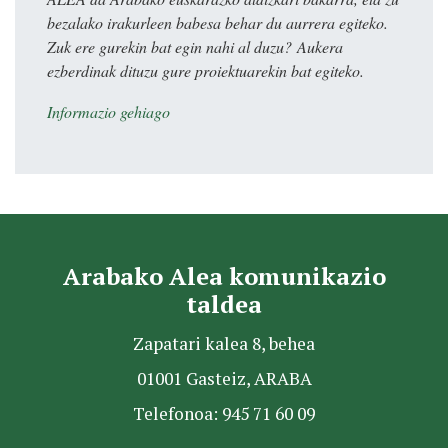
bezalako irakurleen babesa behar du aurrera egiteko.
Zuk ere gurekin bat egin nahi al duzu? Aukera
ezberdinak dituzu gure proiektuarekin bat egiteko.
Informazio gehiago
Arabako Alea komunikazio
taldea
Zapatari kalea 8, behea
01001 Gasteiz, ARABA
Telefonoa: 945 71 60 09