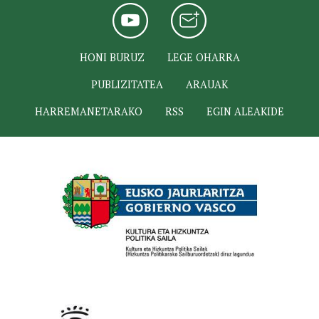
HONI BURUZ
LEGE OHARRA
PUBLIZITATEA
ARAUAK
HARREMANETARAKO
RSS
EGIN ALEAKIDE