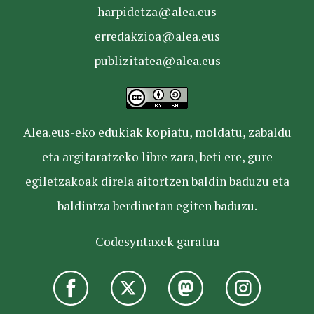
harpidetza@alea.eus
erredakzioa@alea.eus
publizitatea@alea.eus
Alea.eus-eko edukiak kopiatu, moldatu, zabaldu
eta argitaratzeko libre zara, beti ere, gure
egiletzakoak direla aitortzen baldin baduzu eta
baldintza berdinetan egiten baduzu.
Codesyntaxek garatua