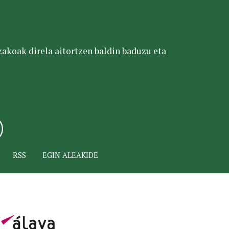
tzakoak direla aitortzen baldin baduzu eta
RSS
EGIN ALEAKIDE