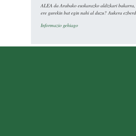
ALEA da Arabako euskarazko aldizkari bakarra, e
ere gurekin bat egin nahi al duzu? Aukera ezberdi
Informazio gehiago