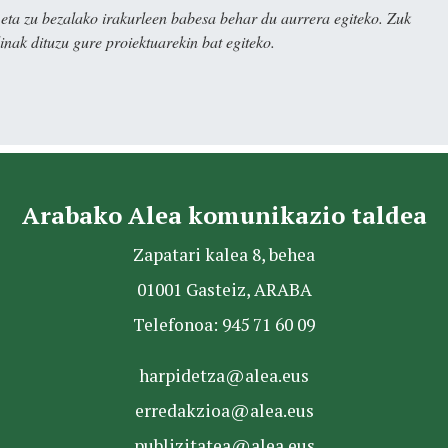
ta zu bezalako irakurleen babesa behar du aurrera egiteko. Zuk
nak dituzu gure proiektuarekin bat egiteko.
Arabako Alea komunikazio taldea
Zapatari kalea 8, behea
01001 Gasteiz, ARABA
Telefonoa: 945 71 60 09
harpidetza@alea.eus
erredakzioa@alea.eus
publizitatea@alea.eus