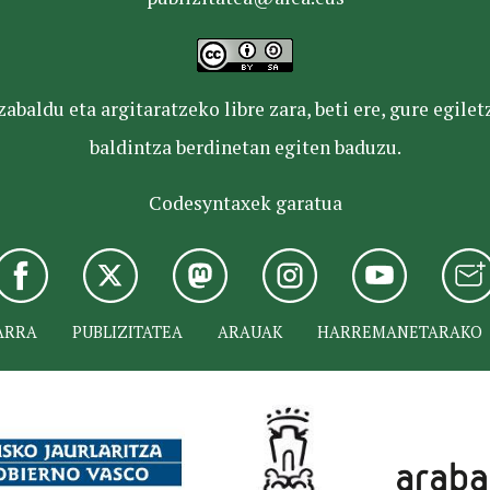
baldu eta argitaratzeko libre zara, beti ere, gure egile
baldintza berdinetan egiten baduzu.
Codesyntaxek garatua
ARRA
PUBLIZITATEA
ARAUAK
HARREMANETARAKO