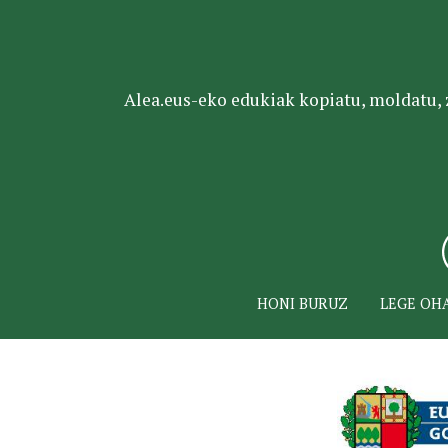
Alea.eus-eko edukiak kopiatu, moldatu, za
HONI BURUZ
LEGE OH