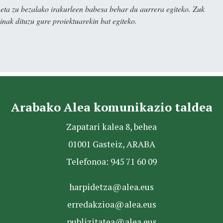
ta zu bezalako irakurleen babesa behar du aurrera egiteko. Zuk
nak dituzu gure proiektuarekin bat egiteko.
Arabako Alea komunikazio taldea
Zapatari kalea 8, behea
01001 Gasteiz, ARABA
Telefonoa: 945 71 60 09
harpidetza@alea.eus
erredakzioa@alea.eus
publizitatea@alea.eus