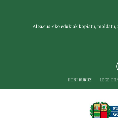
Alea.eus-eko edukiak kopiatu, moldatu, za
HONI BURUZ
LEGE OH