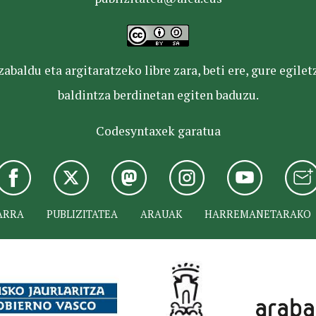
baldu eta argitaratzeko libre zara, beti ere, gure egile
baldintza berdinetan egiten baduzu.
Codesyntaxek garatua
ARRA
PUBLIZITATEA
ARAUAK
HARREMANETARAKO