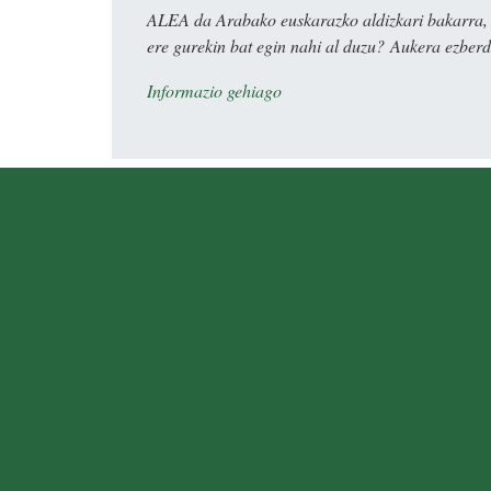
ALEA da Arabako euskarazko aldizkari bakarra, e
ere gurekin bat egin nahi al duzu? Aukera ezberdi
Informazio gehiago