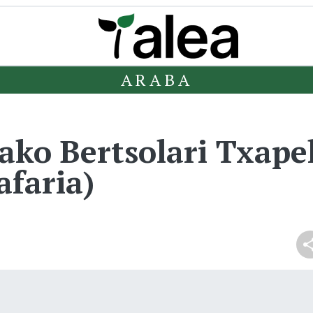
ARABA
o Bertsolari Txapel
afaria)