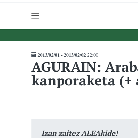
2013/02/01 - 2013/02/02
22:00
AGURAIN: Arabak
kanporaketa (+ 
Izan zaitez ALEAkide!