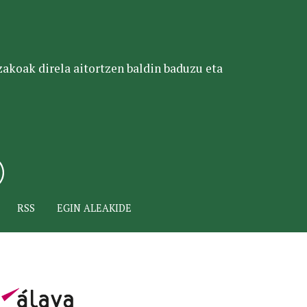
tzakoak direla aitortzen baldin baduzu eta
RSS
EGIN ALEAKIDE