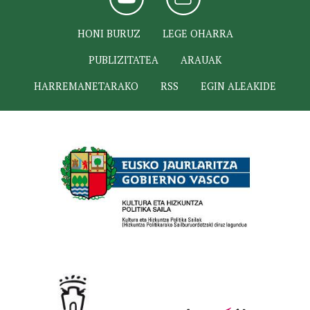
HONI BURUZ
LEGE OHARRA
PUBLIZITATEA
ARAUAK
HARREMANETARAKO
RSS
EGIN ALEAKIDE