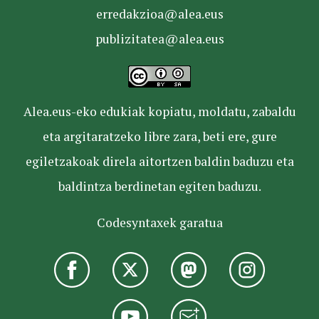
erredakzioa@alea.eus
publizitatea@alea.eus
Alea.eus-eko edukiak kopiatu, moldatu, zabaldu
eta argitaratzeko libre zara, beti ere, gure
egiletzakoak direla aitortzen baldin baduzu eta
baldintza berdinetan egiten baduzu.
Codesyntaxek garatua