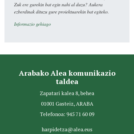
Zuk ere gurekin bat egin nahi al duzu? Aukera
ezberdinak dituzu gure proiektuarekin bat egiteko.
Informazio gehiago
Arabako Alea komunikazio
taldea
Zapatari kalea 8, behea
01001 Gasteiz, ARABA
Telefonoa: 945 71 60 09
harpidetza@alea.eus