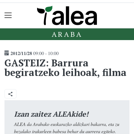
ARABA
2012/11/28
09:00 - 10:00
GASTEIZ: Barrura
begiratzeko leihoak, filma
Izan zaitez ALEAkide!
ALEA da Arabako euskarazko aldizkari bakarra, eta zu
bezalako irakurleen babesa behar du aurrera egiteko.