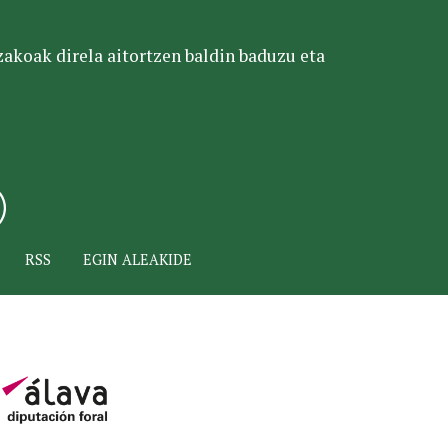
tzakoak direla aitortzen baldin baduzu eta
RSS
EGIN ALEAKIDE