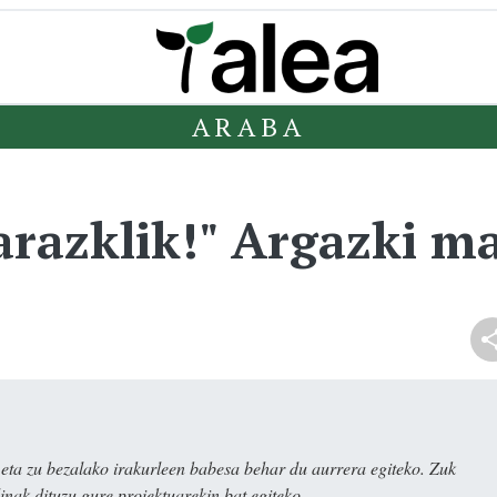
ARABA
razklik!" Argazki ma
ta zu bezalako irakurleen babesa behar du aurrera egiteko. Zuk
nak dituzu gure proiektuarekin bat egiteko.