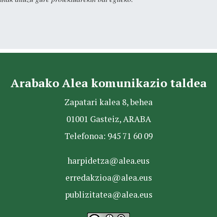
Arabako Alea komunikazio taldea
Zapatari kalea 8, behea
01001 Gasteiz, ARABA
Telefonoa: 945 71 60 09
harpidetza@alea.eus
erredakzioa@alea.eus
publizitatea@alea.eus