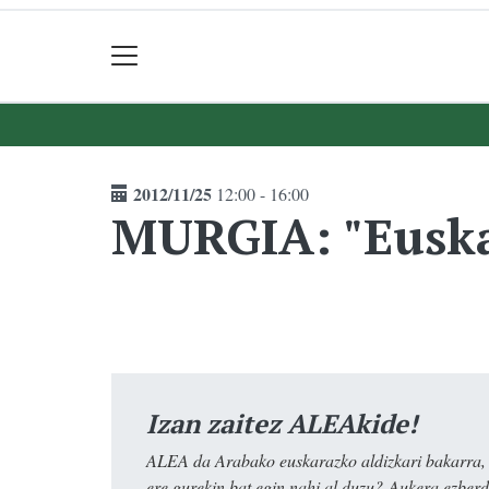
2012/11/25
12:00 - 16:00
MURGIA: "Euska
Izan zaitez ALEAkide!
ALEA da Arabako euskarazko aldizkari bakarra, e
ere gurekin bat egin nahi al duzu? Aukera ezberdi