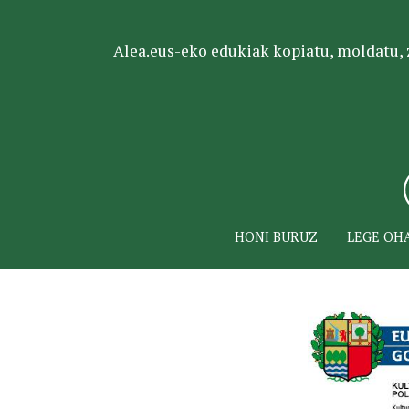
Alea.eus-eko edukiak kopiatu, moldatu, za
HONI BURUZ
LEGE OH