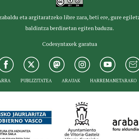
baldu eta argitaratzeko libre zara, beti ere, gure egile
baldintza berdinetan egiten baduzu.
Codesyntaxek garatua
ARRA
PUBLIZITATEA
ARAUAK
HARREMANETARAKO